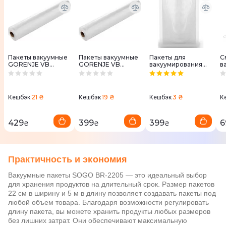
Пакеты вакуумные
Пакеты вакуумные
Пакеты для
С
GORENJE VB
GORENJE VB
вакуумирования
в
28/300 рулон 28
22/300 рулон 22
AENO AVSB20X30
у
см х 3 м. (3 шт.)
см х 3 м. (3 шт.)
20х30 см (50 шт.)
A
2
21 ₴
19 ₴
3 ₴
Кешбэк
Кешбэк
Кешбэк
К
429
399
399
6
₴
₴
₴
Практичность и экономия
Вакуумные пакеты SOGO BR-2205 — это идеальный выбор
для хранения продуктов на длительный срок. Размер пакетов
22 см в ширину и 5 м в длину позволяет создавать пакеты под
любой объем товара. Благодаря возможности регулировать
длину пакета, вы можете хранить продукты любых размеров
без лишних затрат. Они обеспечивают максимальную