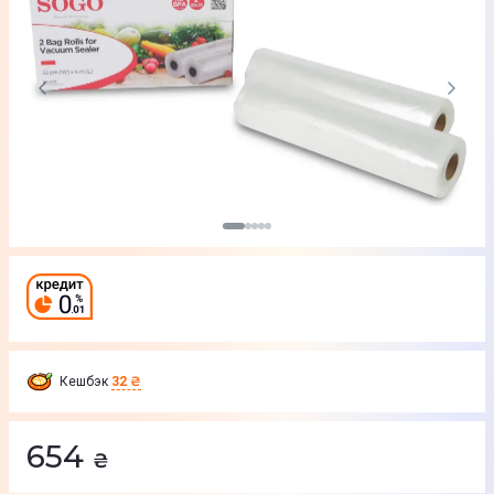
Кешбэк
32 ₴
654
₴