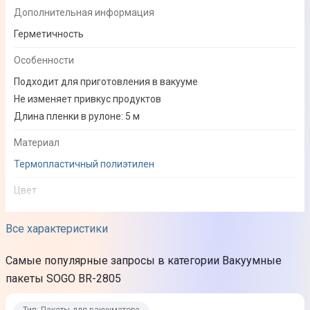
Дополнительная информация
Герметичность
Особенности
Подходит для приготовления в вакууме
Не изменяет привкус продуктов
Длина пленки в рулоне: 5 м
Материал
Термопластичный полиэтилен
Цвет
Прозрачный
Все характеристики
Габариты (ВхШхГ)
Самые популярные запросы в категории Вакуумные
Ширина: 22 см; Длина 500 см
пакеты SOGO BR-2805
Комплектация
Пакеты для вакуумирования