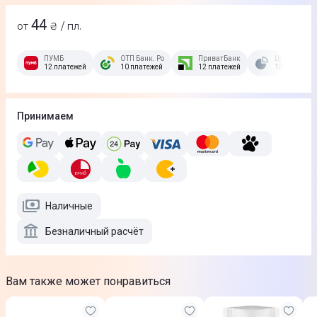
44
от
₴ / пл.
ПУМБ
ОТП Банк. Розстрочка Скибочка.
ПриватБанк
Це Розстроч
12 платежей
10 платежей
12 платежей
15 платежей
Принимаем
Наличные
Безналичный расчёт
Вам также может понравиться