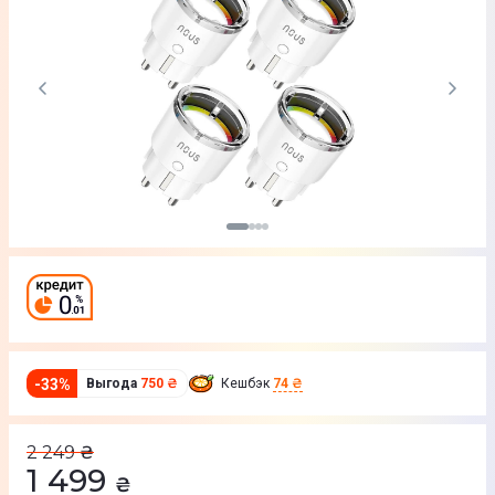
-
33
%
Выгода
750 ₴
Кешбэк
74 ₴
2 249
₴
1 499
₴