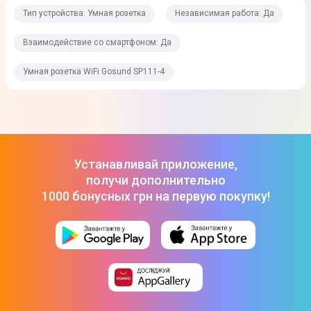
Тип устройства: Умная розетка
Независимая работа: Да
Белый
Взаимодействие со смартфоном: Да
Материал
Пластик
Умная розетка WiFi Gosund SP111-4
Комплектация
Умная розетка - 4 шт
Загрузки
Устанавливай приложение,
получи дополнительно
Iнструкцiя
1000 бонусных грн на первую покупку!
Загрузить
(
265.15 KB
)