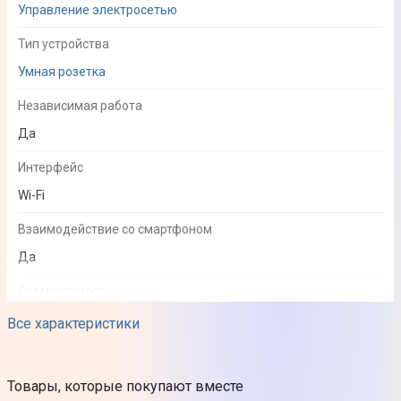
Управление электросетью
Тип устройства
Умная розетка
Независимая работа
Да
Интерфейс
Wi-Fi
Взаимодействие со смартфоном
Да
Совместимость
Android, iOS
Все характеристики
Использование на улице
Нет
Товары, которые покупают вместе