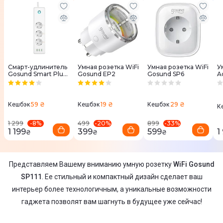
Смарт-удлинитель
Умная розетка WiFi
Умная розетка WiFi
У
Gosund Smart Plug
Gosund EP2
Gosund SP6
A
P1 White
59 ₴
19 ₴
29 ₴
Кешбэк
Кешбэк
Кешбэк
К
-
8
%
-
20
%
-
33
%
1 299
499
899
1 199
399
599
1
₴
₴
₴
Представляем Вашему вниманию умную розетку
WiFi Gosund
SP111
. Ее стильный и компактный дизайн сделает ваш
интерьер более технологичным, а уникальные возможности
гаджета позволят вам шагнуть в будущее уже сейчас!