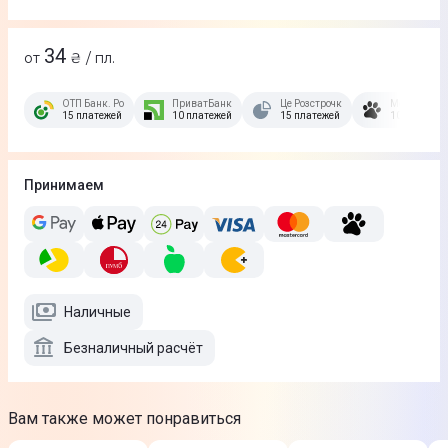
34
от
₴ / пл.
ОТП Банк. Розстрочка Скибочка.
ПриватБанк
Це Розстрочка
Монобанк
15 платежей
10 платежей
15 платежей
10 платеже
Принимаем
Наличные
Безналичный расчёт
Вам также может понравиться