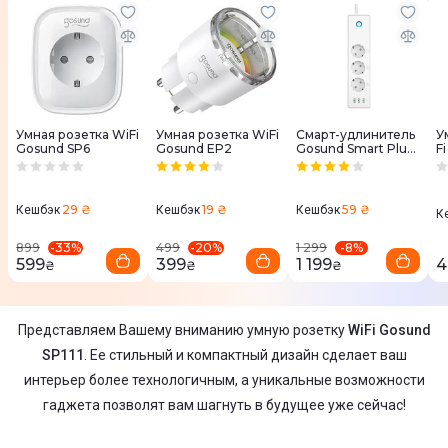
Умная розетка WiFi
Умная розетка WiFi
Смарт-удлинитель
У
Gosund SP6
Gosund EP2
Gosund Smart Plug
Fi TP-LINK ми
P1 White
T
29 ₴
19 ₴
59 ₴
Кешбэк
Кешбэк
Кешбэк
К
-
33
%
-
20
%
-
8
%
899
499
1 299
599
399
1 199
4
₴
₴
₴
Представляем Вашему вниманию умную розетку
WiFi Gosund
SP111
. Ее стильный и компактный дизайн сделает ваш
интерьер более технологичным, а уникальные возможности
гаджета позволят вам шагнуть в будущее уже сейчас!