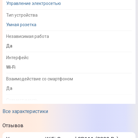
Управление электросетью
Тип устройства
Умная розетка
Независимая работа
Да
Интерфейс
Wi-Fi
Взаимодействие со смартфоном
Да
Совместимость
Android, iOS
Все характеристики
Использование на улице
Отзывов
Нет