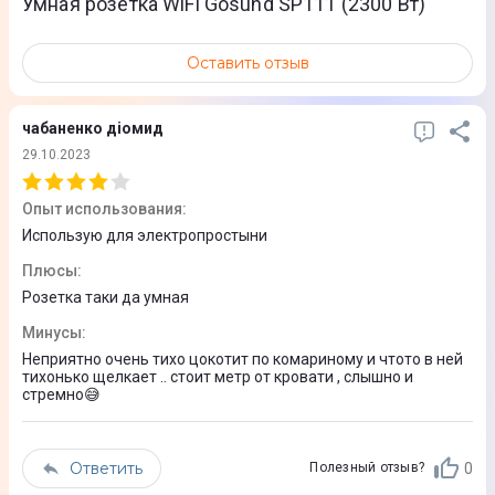
Умная розетка WiFi Gosund SP111 (2300 Вт)
Особенности
Работа с Google Home и Amazon Alexa; Стандартный
Оставить отзыв
европейский штепсель
чабаненко діомид
Питание
29.10.2023
Источник питания
Опыт использования
:
От сети
Использую для электропростыни
Плюсы
:
Габариты и вес
Розетка таки да умная
Минусы
:
Габариты (ШхВхГ)
Неприятно очень тихо цокотит по комариному и чтото в ней
79 x 48 x 46 мм
тихонько щелкает .. стоит метр от кровати , слышно и
стремно😅
Вес
18,1 г
Ответить
0
Полезный отзыв?
Цвет