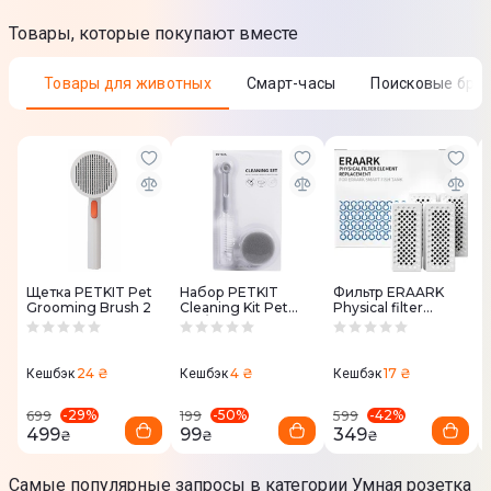
Товары, которые покупают вместе
Товары для животных
Смарт-часы
Поисковые бре
Щетка PETKIT Pet
Набор PETKIT
Фильтр ERAARK
Grooming Brush 2
Cleaning Kit Pet
Physical filter
Cat/Dog
element
replacement
24 ₴
4 ₴
17 ₴
Кешбэк
Кешбэк
Кешбэк
-
29
%
-
50
%
-
42
%
699
199
599
499
99
349
₴
₴
₴
Самые популярные запросы в категории Умная розетка