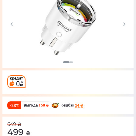
-
23
%
Выгода
150 ₴
Кешбэк
24 ₴
649
₴
499
₴