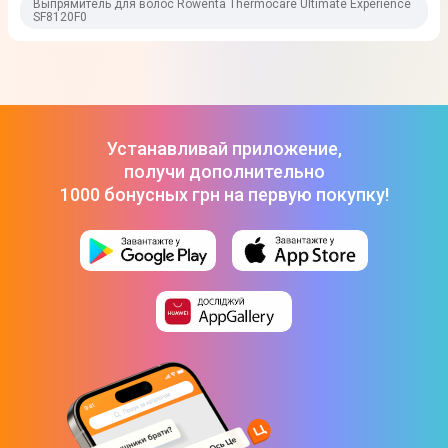
Выпрямитель для волос Rowenta Thermocare Ultimate Experience
SF8120F0
Цвет
Черный с золотым
Режим работы и функции
Автоотключение
Устанавливай приложение,
получи дополнительно
Форм-фактор
1000 бонусных грн на первую покупку!
Портативный
Конструкция и удобства
Плавающие пластины
Фиксация пластин в закрытом положении
Особенности
Регулируемая температура
Панель управления