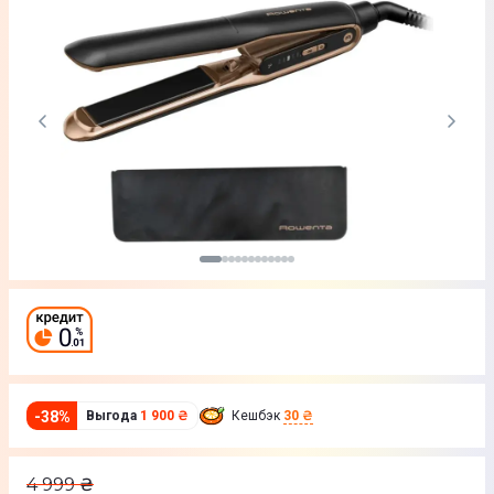
-
38
%
Выгода
1 900 ₴
Кешбэк
30 ₴
4 999
₴