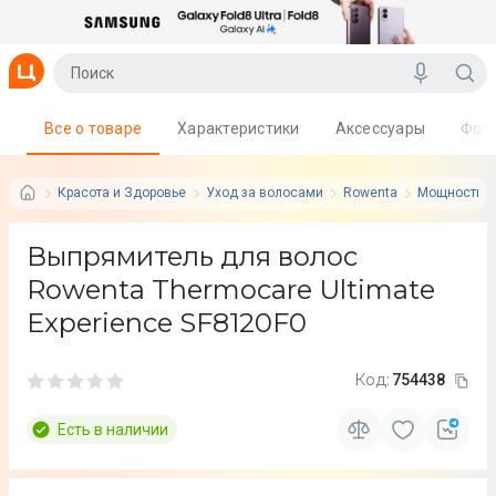
Все о товаре
Характеристики
Аксессуары
Фот
Красота и Здоровье
Уход за волосами
Rowenta
Мощность: 4
Выпрямитель для волос
Rowenta Thermocare Ultimate
Experience SF8120F0
Код:
754438
Есть в наличии