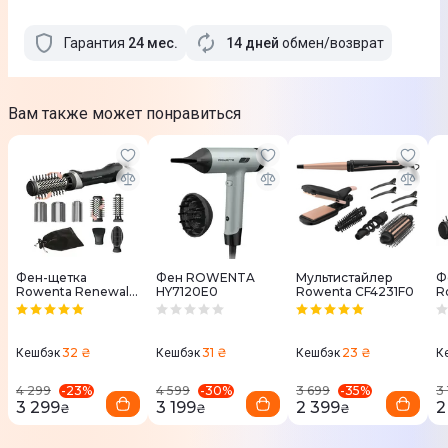
Гарантия
24
мес
.
14 дней
обмен/возврат
Вам также может понравиться
Фен-щетка
Фен ROWENTA
Мультистайлер
Ф
Rowenta Renewal
HY7120E0
Rowenta CF4231F0
R
Brush Active
U
UB9540F0
32 ₴
31 ₴
23 ₴
Кешбэк
Кешбэк
Кешбэк
К
-
23
%
-
30
%
-
35
%
4 299
4 599
3 699
3
3 299
3 199
2 399
2
₴
₴
₴