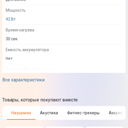
Мощность
42 Вт
Время нагрева
30 сек
Емкость аккумулятора
Нет
Время работы без провода
Работа от сети
Все характеристики
Минимальная температура нагрева
150 °C
Товары, которые покупают вместе
Максимальна температура нагрева
Наушники
Акустика
Фитнес-трекеры
Аккумул
210 °C