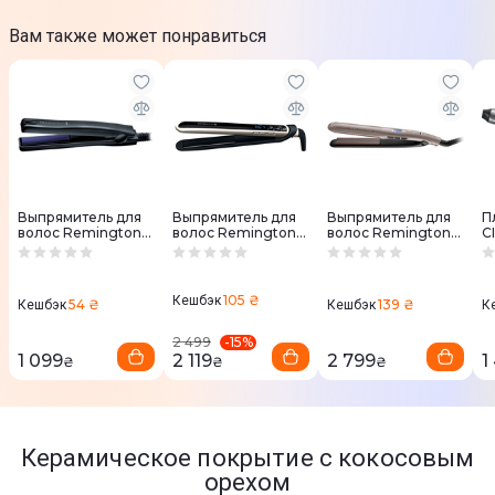
Вам также может понравиться
Выпрямитель для
Выпрямитель для
Выпрямитель для
П
волос Remington
волос Remington
волос Remington
C
S2880 E51
Pearl S9500 E51
S7970 E51
105 ₴
Кешбэк
54 ₴
139 ₴
Кешбэк
Кешбэк
К
-
15
%
2 499
1 099
2 119
2 799
1
₴
₴
₴
Керамическое покрытие с кокосовым
орехом