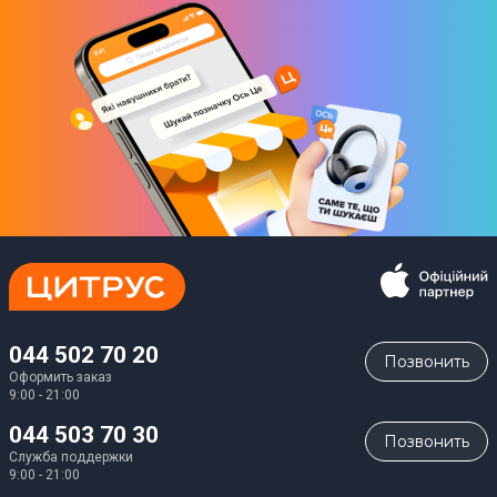
Настраиваемый таймер
Нет
Пульт дистанционного управления
Нет
Панель управления
Поворотный циферблат
1 ползунок
Выбор температуры нагрева
Да
044 502 70 20
Позвонить
Синхронизация со смартфоном
Оформить заказ
9:00 - 21:00
Нет
044 503 70 30
Позвонить
Индикация нагрева
Служба поддержки
9:00 - 21:00
Нет