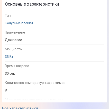
Основные характеристики
Тип
Конусные плойки
Применение
Для волос
Мощность
35 Вт
Время нагрева
30 сек
Количество температурных режимов
8
Минимальная температура нагрева
130 °C
Все характеристики