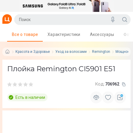
Все о товаре
Характеристики
Аксессуары
Фот
Красота и Здоровье
Уход за волосами
Remington
Мощность:
Плойка Remington CI5901 E51
Код:
706962
Есть в наличии