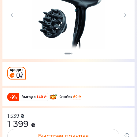
-
9
%
Выгода
140 ₴
Кешбэк
69 ₴
1 539
₴
1 399
₴
Быстрая покупка