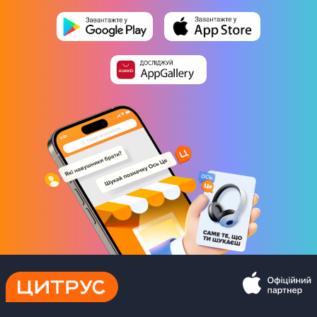
1 кнопка
2 ползунка
Выбор температуры нагрева
Да
Синхронизация со смартфоном
Нет
Индикация нагрева
Нет
Физические характеристики
Состояние
Новый
Степень повреждения