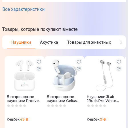
От сети
Все характеристики
Дополнительные характеристики
Товары, которые покупают вместе
Количество скоростей
Наушники
Акустика
Товары для животных
За
2
Прически
Многофункциональные
Насадки
Концентратор
Диффузор
Беспроводные
Беспроводные
Наушники JLab
наушники Proove
наушники Gelius
JBuds Pro White
Цвет
Mainstream Pro
Pro Airdots GP-
Grey
TWS (APP)
TWS-001X (White)
Черный
49 ₴
9 ₴
Кешбэк
Кешбэк
Режим работы и функции