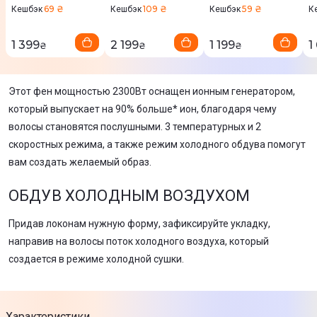
69 ₴
109 ₴
59 ₴
Кешбэк
Кешбэк
Кешбэк
К
1 399
2 199
1 199
1
₴
₴
₴
Этот фен мощностью 2300Вт оснащен ионным генератором,
который выпускает на 90% больше* ион, благодаря чему
волосы становятся послушными. 3 температурных и 2
скоростных режима, а также режим холодного обдува помогут
вам создать желаемый образ.
ОБДУВ ХОЛОДНЫМ ВОЗДУХОМ
Придав локонам нужную форму, зафиксируйте укладку,
направив на волосы поток холодного воздуха, который
создается в режиме холодной сушки.
Характеристики