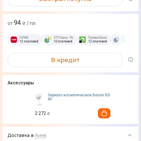
94
от
₴ / пл.
ПУМБ
ОТП Банк. Розстрочка Скибочка.
ПриватБанк
Це Розстроч
12 платежей
10 платежей
12 платежей
15 платежей
В кредит
Аксессуары
Зеркало косметическое Beurer BS
45
2 272
₴
Доставка в
Киев