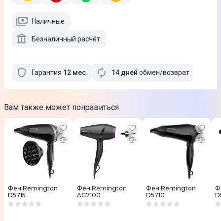
Наличные
Безналичный расчёт
Гарантия
12
мес
.
14 дней
обмен/возврат
Вам также может понравиться
Фен Remington
Фен Remington
Фен Remington
Ф
D5715
AC7100
D5710
D