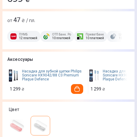
47
от
₴ / пл.
ПУМБ
ОТП Банк. Розстрочка Скибочка.
ПриватБанк
Це Розстроч
12 платежей
10 платежей
10 платежей
15 платежей
Аксессуары
Насадка для зубной щетки Philips
Насадка для зубной
Sonicare HX9042/88 C3 Premium
Sonicare HX9042/8
Plaque Defence
Plaque Defence
1 299
1 299
₴
₴
Цвет