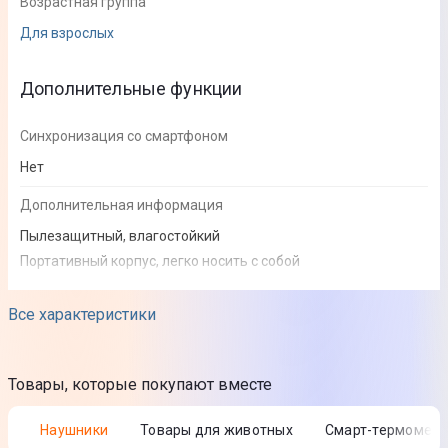
Возрастная группа
Для взрослых
Дополнительные функции
Синхронизация со смартфоном
Нет
Дополнительная информация
Пылезащитный, влагостойкий
Портативный корпус, легко носить с собой
Пищевой материал
Совместимость: Электрическая зубная щетка Olean X
Все характеристики
Pro/X/Z1/F1
Товары, которые покупают вместе
Питание
Наушники
Товары для животных
Смарт-термомет
Источник питания