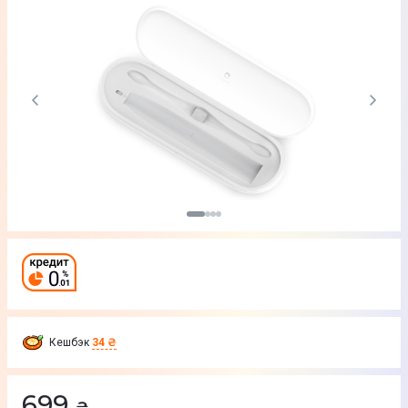
Кешбэк
34 ₴
699
₴