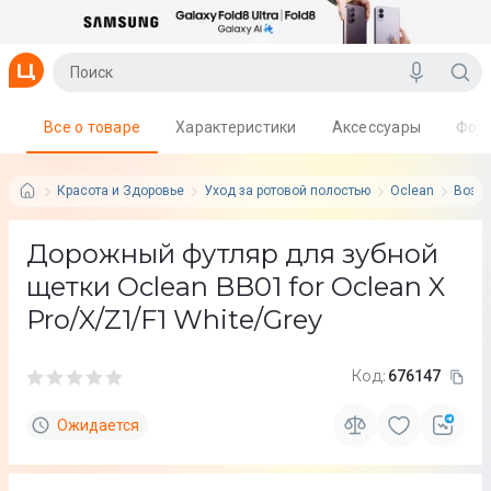
Все о товаре
Характеристики
Аксессуары
Фот
Красота и Здоровье
Уход за ротовой полостью
Oclean
Возра
Дорожный футляр для зубной
щетки Oclean BB01 for Oclean X
Pro/X/Z1/F1 White/Grey
Код:
676147
Ожидается