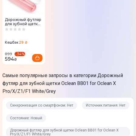
Юридическая информация
Товар может отличаться от представленного на фото,
Дорожный футляр
характеристики и комплектация могут изменяться
для зубной щетки
Oclean BB01 (Pink)
производителем. Подробности уточняйте у менеджера
29 ₴
Кешбэк
-
34
%
899
594
₴
Самые популярные запросы в категории Дорожный
футляр для зубной щетки Oclean BB01 for Oclean X
Pro/X/Z1/F1 White/Grey
Синхронизация со смартфоном: Нет
Источник питания: Нет
Состояние: Новый
Дорожный футляр для зубной щетки Oclean BB01 for Oclean X
Pro/X/Z1/F1 White/Grey