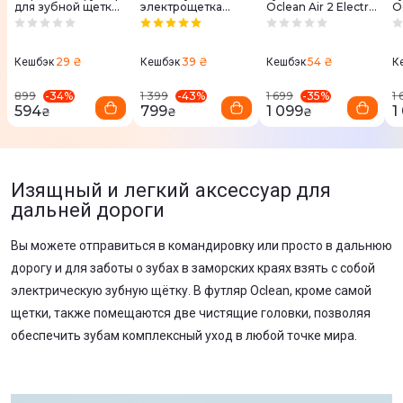
для зубной щетки
электрощетка
Oclean Air 2 Electric
Oc
Oclean BB01 (Pink)
Oclean Endurance
Toothbrush White
T
(White)
29 ₴
39 ₴
54 ₴
Кешбэк
Кешбэк
Кешбэк
К
-
34
%
-
43
%
-
35
%
899
1 399
1 699
1 
594
799
1 099
1
₴
₴
₴
Изящный и легкий аксессуар для
дальней дороги
Вы можете отправиться в командировку или просто в дальнюю
дорогу и для заботы о зубах в заморских краях взять с собой
электрическую зубную щётку. В футляр Oclean, кроме самой
щетки, также помещаются две чистящие головки, позволяя
обеспечить зубам комплексный уход в любой точке мира.