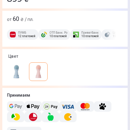
60
от
₴ / пл.
ПУМБ
ОТП Банк. Розстрочка Скибочка.
ПриватБанк
Це Розстроч
12 платежей
10 платежей
10 платежей
15 платежей
Цвет
Принимаем