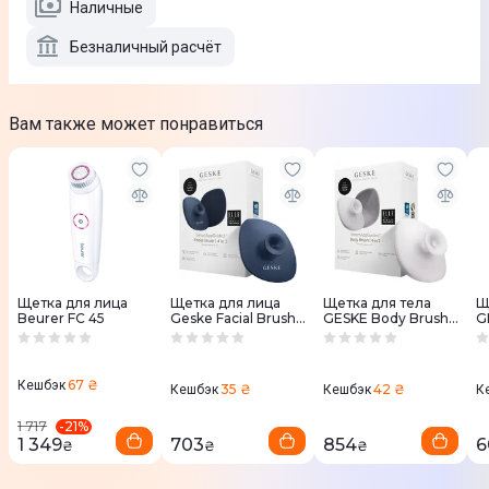
Наличные
Безналичный расчёт
Вам также может понравиться
Щетка для лица
Щетка для лица
Щетка для тела
Щ
Beurer FC 45
Geske Facial Brush
GESKE Body Brush
G
4 в 1 темно-синий с
4 в 1 пудровый
3 
держателем
п
67 ₴
Кешбэк
35 ₴
42 ₴
Кешбэк
Кешбэк
К
-
21
%
1 717
1 349
703
854
6
₴
₴
₴