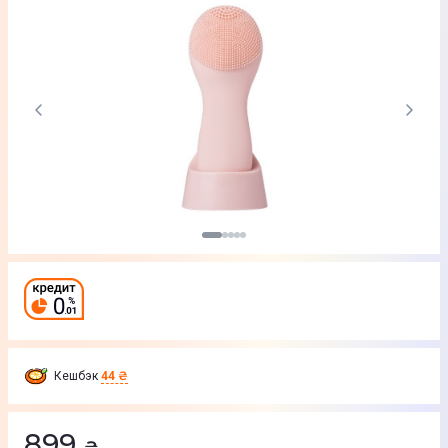
Кешбэк
44 ₴
899
₴