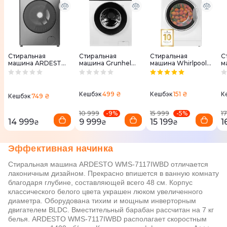
Стиральная
Стиральная
Стиральная
С
машина ARDESTO
машина Grunhelm
машина Whirlpool
м
WMW-8103DGBD
GWT-FN610D2WB
WRBSB6228BUA
B
A
499 ₴
151 ₴
Кешбэк
Кешбэк
К
749 ₴
Кешбэк
-
9
%
-
5
%
10 999
15 999
17
14 999
9 999
15 199
1
₴
₴
₴
Эффективная начинка
Стиральная машина ARDESTO WMS-7117IWBD отличается
лаконичным дизайном. Прекрасно впишется в ванную комнату
благодаря глубине, составляющей всего 48 см. Корпус
классического белого цвета украшен люком увеличенного
диаметра. Оборудована тихим и мощным инверторным
двигателем BLDC. Вместительный барабан рассчитан на 7 кг
белья. ARDESTO WMS-7117IWBD располагает скоростным