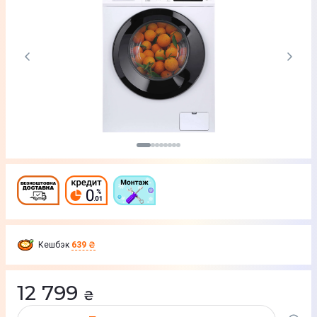
Кешбэк
639 ₴
12 799
₴