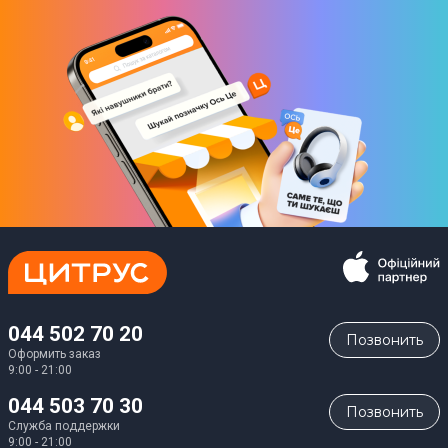
Потребление воды за 1 цикл
52,2 л
Максимальная температура
60 °C
Тип двигателя
Инверторный
Физические характеристики
Состояние
Новый
044 502 70 20
Позвонить
Степень повреждения
Оформить заказ
9:00 - 21:00
Без повреждений
044 503 70 30
Цвет
Позвонить
Служба поддержки
Белый
9:00 - 21:00