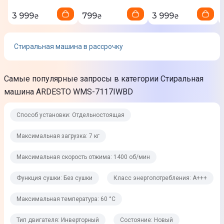
Стирка с паром
Нижнее белье
3 999
799
3 999
₴
₴
₴
Функции
Стиральная машина в рассрочку
Очистка барабана
Функции управления
Самые популярные запросы в категории Стиральная
Отложенный старт
машина ARDESTO WMS-7117IWBD
Уровень шума при стирке
Способ установки: Отдельностоящая
60 дБ
Максимальная загрузка: 7 кг
Уровень шума при отжиме
76 дБ
Максимальная скорость отжима: 1400 об/мин
Системы защиты и контроля
Функция сушки: Без сушки
Класс энергопотребления: А+++
Защита от детей
Максимальная температура: 60 °C
Дополнительная информация
Тип двигателя: Инверторный
Состояние: Новый
Класс водоустойчивости: ІРХ4