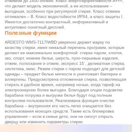
отжимом до 1400 об/мин. Класс энергоэффективности А+++,
что делает модель экономичной, а ее использование –
выгодным, особенно при регулярной стирке. Класс отжима
оптимален – B. Класс водостойкости ИРХ4, а класс защиты I.
Имеется достаточно контрастный, информативный и
интуитивно понятный дисплей.
Полезные функции
ARDESTO WMS-7117IWBD уверенно держит марку по
качеству стирки, имея немалый перечень программ, которые
делают ее максимально комфортной: стирка паром, хлопок,
эко, спорт, нижнее белье, шерсть, пухо-перьевые изделия,
отжим, полоскание и отжим, экспресс 15´, деликатная стирка,
синтетика, микс. Режим стирки с паром подходит для детской
одежды – придает белью мягкости и уничтожает бактерии и
аллергены. Предусмотрена отложенная стирка, позволяющая
стирать в удобное время, например ночью, когда тариф на
электроэнергию более выгоден. Благодаря опции подсветки
барабана погрузка и выгрузка белья будут под полным
контролем пользователя. Реализована функция очистки
барабана – внутренняя его часть легко очищается без
использования моющих средств. Также есть блокировка
управления – если в семье дети, они не смогут открыть
дверцу или изменить параметры стирки.