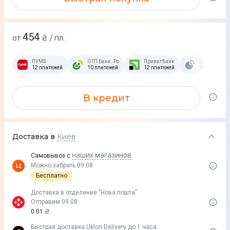
454
от
₴ / пл.
ПУМБ
ОТП Банк. Розстрочка Скибочка.
ПриватБанк
Це Розстроч
12 платежей
10 платежей
12 платежей
15 платежей
В кредит
Доставка в
Киев
наших магазинов
Самовывоз с
Можно забрать 09.08
Бесплатно
Доставка в отделение "Нова пошта"
Отправим 09.08
0.01 ₴
Быстрая доставка Uklon Delivery до 1 часа