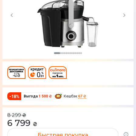
-
18
%
Выгода
1 500 ₴
Кешбэк
67 ₴
8 299
₴
6 799
₴
Быстрая покупка