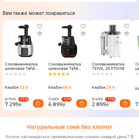
Вам также может понравиться
Соковыжималка
Соковыжималка
Соковыжималка
С
шнековая Tefal
шнековая Tefal
TEFAL ZE370138
ц
JUICEO ZC420E38
JUICEO ZC150838
B
7
72 ₴
68 ₴
28 ₴
Кешбэк
Кешбэк
Кешбэк
К
-
17
%
-
10
%
-
17
%
8 799
7 699
3 499
7 299
6 899
2 899
7
₴
₴
₴
Натуральные соки без хлопот
Хотите наслаждаться свежевыжатыми соками каждый день? В