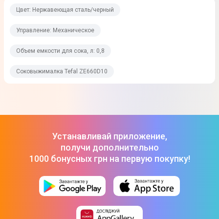
Нет
Цвет: Нержавеющая сталь/черный
Управление
Управление: Механическое
Механическое
Объем емкости для сока, л: 0,8
Физические характеристики
Соковыжималка Tefal ZE660D10
Количество скоростей
2
Объем емкости для сока, л
0,8
Устанавливай приложение,
получи дополнительно
Объем емкости для жмыха, л
1000 бонусных грн на первую покупку!
2,2 л
Мощность, Вт
1000