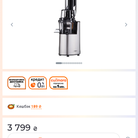
Кешбэк
189 ₴
3 799
₴