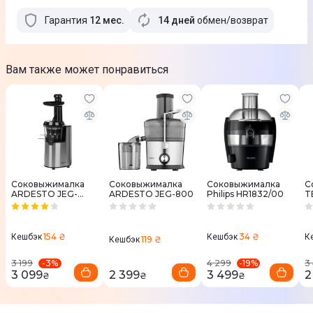
Гарантия
12
мес
.
14 дней
обмен/возврат
Вам также может понравиться
Соковыжималка
Соковыжималка
Соковыжималка
С
ARDESTO JEG-
ARDESTO JEG-800
Philips HR1832/00
T
1330S
154 ₴
34 ₴
Кешбэк
Кешбэк
К
119 ₴
Кешбэк
-
3
%
-
19
%
3 199
4 299
3
3 099
2 399
3 499
2
₴
₴
₴