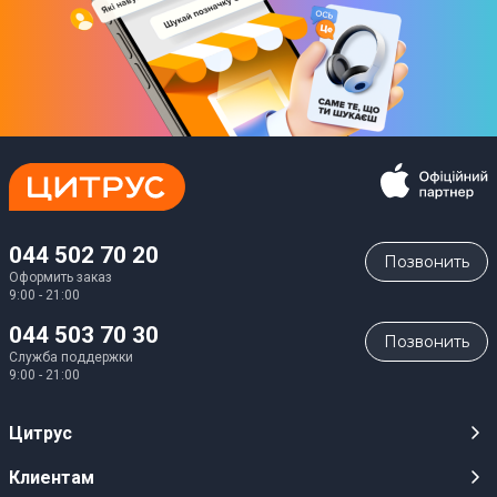
Инструкция с гарантийным талоном
Юридическая информация
Товар может отличаться от представленного на фото,
характеристики и комплектация могут изменяться
производителем. Подробности уточняйте у менеджера
Загрузки
Iнструкцiя
044 502 70 20
Позвонить
Оформить заказ
Загрузить
(
5.05 MB
)
9:00 - 21:00
044 503 70 30
Позвонить
Служба поддержки
9:00 - 21:00
Цитрус
Карьера
Клиентам