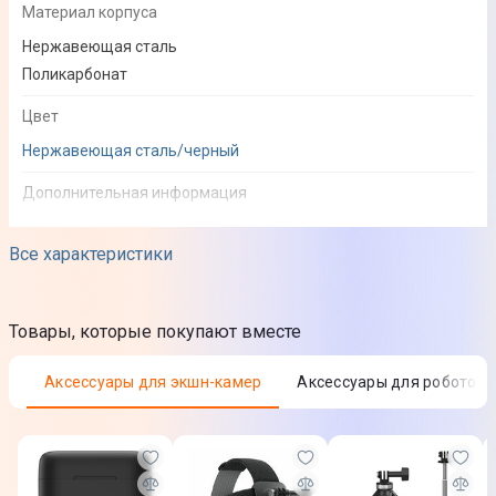
Материал корпуса
Нержавеющая сталь
Поликарбонат
Цвет
Нержавеющая сталь/черный
Дополнительная информация
Автоматическое отделение мякоти
Все характеристики
Функциональные особенности
Товары, которые покупают вместе
Особенности
Защита от перегрева и случайного включения
Аксессуары для экшн-камер
Аксессуары для роботов
Система "капля-стоп"
Загрузка целых овощей и фруктов
Да