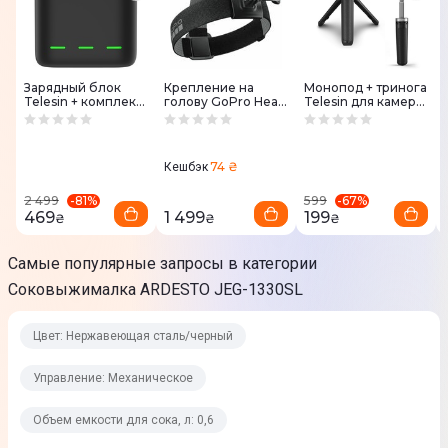
Система прямой подачи сока
Да
Зарядный блок
Крепление на
Монопод + тринога
Система реверса
Telesin + комплект
голову GoPro Head
Telesin для камер
батарей для GoPro
Strap + QuickClip
GoPro HERO
Да
Hero 12/11/10/9 (GP-
BnC-901-B)
Управление
74 ₴
Кешбэк
Механическое
-
81
%
-
67
%
2 499
599
469
1 499
199
₴
₴
₴
Физические характеристики
Самые популярные запросы в категории
Соковыжималка ARDESTO JEG-1330SL
Количество скоростей
1
Цвет: Нержавеющая сталь/черный
Объем емкости для сока, л
Управление: Механическое
0,6
Объем емкости для сока, л: 0,6
Объем емкости для жмыха, л