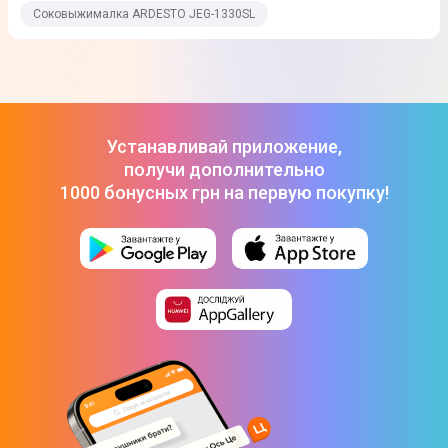
Соковыжималка ARDESTO JEG-1330SL
0,6
Мощность, Вт
200
Габариты (ВхШхГ), см
Устанавливай приложение,
46 x 22 x 15
получи дополнительно
1000 бонусных грн на первую покупку!
Вес, кг
3,7
Вес в упаковке, кг
4,4
Диаметр загрузочного отверстия, см
8,5
Комплектация
Соковыжималка; Емкость для сока; Емкость для жмыха;