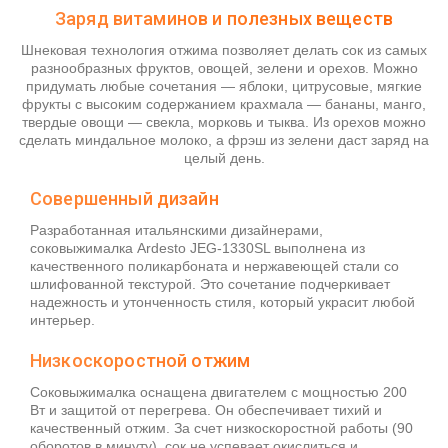
Заряд витаминов и полезных веществ
Шнековая технология отжима позволяет делать сок из самых
разнообразных фруктов, овощей, зелени и орехов. Можно
придумать любые сочетания — яблоки, цитрусовые, мягкие
фрукты с высоким содержанием крахмала — бананы, манго,
твердые овощи — свекла, морковь и тыква. Из орехов можно
сделать миндальное молоко, а фрэш из зелени даст заряд на
целый день.
Совершенный дизайн
Разработанная итальянскими дизайнерами,
соковыжималка Ardesto JEG-1330SL выполнена из
качественного поликарбоната и нержавеющей стали со
шлифованной текстурой. Это сочетание подчеркивает
надежность и утонченность стиля, который украсит любой
интерьер.
Низкоскоростной отжим
Соковыжималка оснащена двигателем с мощностью 200
Вт и защитой от перегрева. Он обеспечивает тихий и
качественный отжим. За счет низкоскоростной работы (90
оборотов в минуту), сок не успевает окислиться и