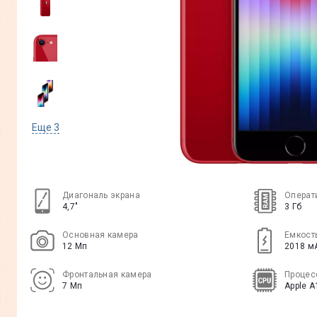
Еще
3
Диагональ экрана
Операт
4,7"
3 Гб
Основная камера
Емкост
12 Мп
2018 м
Фронтальная камера
Процес
7 Мп
Apple A