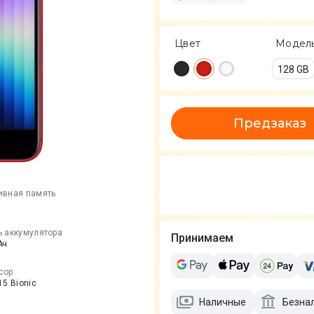
Цвет
Модел
128 GB
Предзаказ
ивная память
ь аккумулятора
Принимаем
Ач
сор
15 Bionic
Наличные
Безна