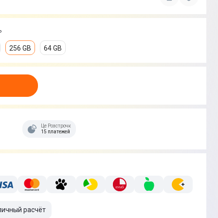
ь
256 GB
64 GB
Це Розстрочка
15 платежей
личный расчёт