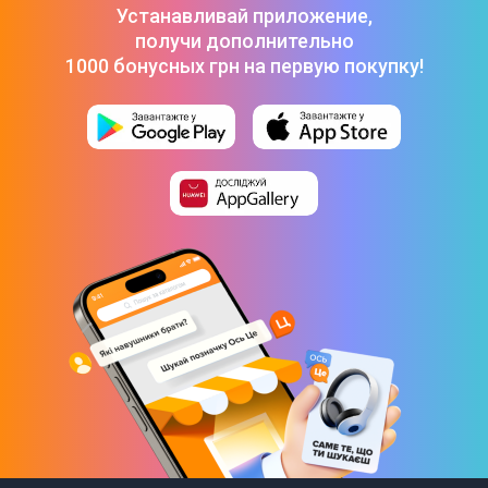
Устанавливай приложение,
Эксплуатация
получи дополнительно
1000 бонусных грн на первую покупку!
Автоматическое включение
Да
Автоматическое отключение
Да
Элемент питания
Батарейки AAA х 3
Подсветка дисплея
Светящиеся символы дисплея
Габариты и комплектация
Габариты
28 x 28 x 2,5 см