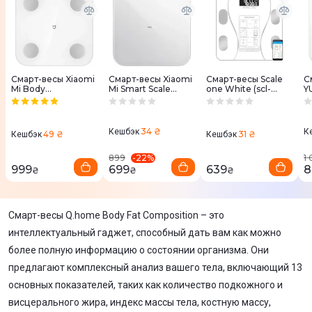
Смарт-весы Xiaomi
Смарт-весы Xiaomi
Смарт-весы Scale
С
Mi Body
Mi Smart Scale
one White (scl-
Y
Composition Scale
S200 White
001wh)
S
S400 (BHR7793GL)
(BHR9230GL)
34 ₴
Кешбэк
К
49 ₴
31 ₴
Кешбэк
Кешбэк
-
22
%
899
1
999
699
639
8
₴
₴
₴
Смарт-весы Q.home Body Fat Composition – это
интеллектуальный гаджет, способный дать вам как можно
более полную информацию о состоянии организма. Они
предлагают комплексный анализ вашего тела, включающий 13
основных показателей, таких как количество подкожного и
висцерального жира, индекс массы тела, костную массу,