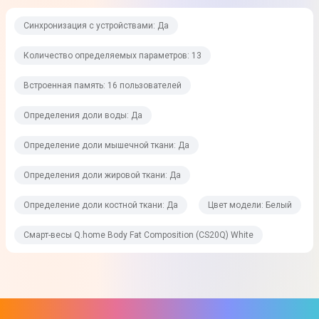
Определения доли жировой ткани
Синхронизация с устройствами: Да
Да
Количество определяемых параметров: 13
Определение доли костной ткани
Да
Встроенная память: 16 пользователей
Расчет индекса массы тела (BMI)
Определения доли воды: Да
Да
Определение доли мышечной ткани: Да
Измерение затраченных калорий
Определения доли жировой ткани: Да
Нет
Определение доли костной ткани: Да
Цвет модели: Белый
Определение доли висцерального жира
Да
Смарт-весы Q.home Body Fat Composition (СS20Q) White
Дополнительные измерения
Вес тела без жира; Количество подкожного жира; Уровень
белка; Базальный метаболизм; Метаболический возраст