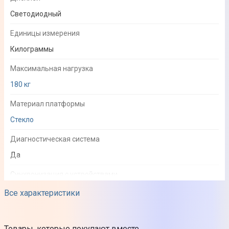
Светодиодный
Единицы измерения
Килограммы
Максимальная нагрузка
180 кг
Материал платформы
Стекло
Диагностическая система
Да
Синхронизация с устройствами
Да
Все характеристики
Совместимость с ОС
Android
Товары, которые покупают вместе