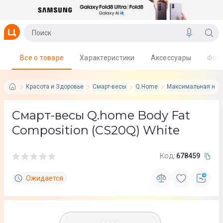
Все о товаре
Характеристики
Аксессуары
Фот
Красота и Здоровье
Смарт-весы
Q.Home
Максимальная нагру
Смарт-весы Q.home Body Fat
Composition (СS20Q) White
Код:
678459
Ожидается