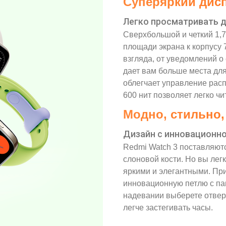
Суперяркий дис
Легко просматривать д
Сверхбольшой и четкий 1
площади экрана к корпусу 
взгляда, от уведомлений о
дает вам больше места д
облегчает управление рас
600 нит позволяет легко ч
Модно, стильно
Дизайн с инновационно
Redmi Watch 3 поставляютс
слоновой кости. Но вы лег
яркими и элегантными. Пр
инновационную петлю с па
надевании выберете отверс
легче застегивать часы.