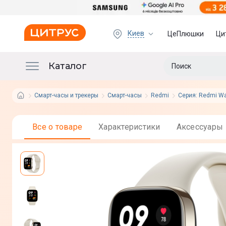
Киев
ЦеПлюшки
Ци
Каталог
Смарт-часы и трекеры
Смарт-часы
Redmi
Серия: Redmi Wa
Все о товаре
Характеристики
Аксессуары