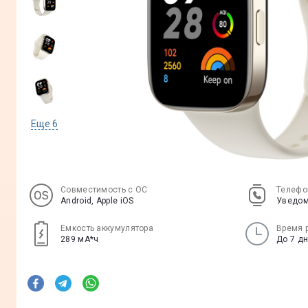
Еще
6
Совместимость с ОС
Телефо
Android, Apple iOS
Уведом
Емкость аккумулятора
Время 
289 мА*ч
До 7 д