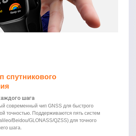
п спутникового
ния
каждого шага
мый современный чип GNSS для быстрого
ой точностью. Поддерживаются пять систем
lileo/Beidou/GLONASS/QZSS) для точного
его шага.