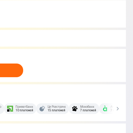
озстрочка Скибочка.
ПриватБанк
Це Розстрочка
Монобанк
А-Банк
10 платежей
15 платежей
7 платежей
7 платежей