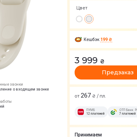
Цвет
Кешбэк
199 ₴
3 999
₴
Предзаказ
нные звонки
ление о входящем звонке
267
от
₴ / пл.
работы
ней
ПУМБ
ОТП Банк. Р
12 платежей
7 платежей
Принимаем