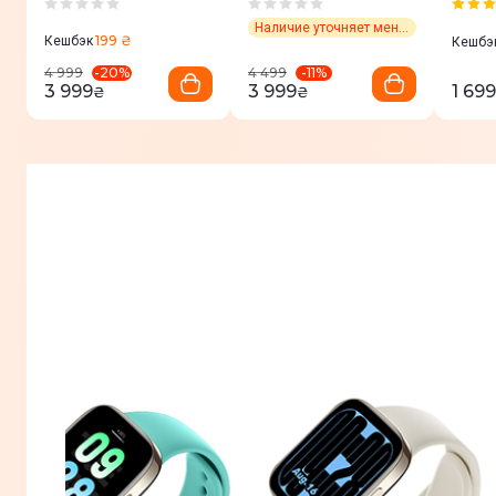
Obsidian Black
BHR9381GL
Midni
BHR08CIGL
(BHR
Наличие уточняет менеджер
199 ₴
Кешбэк
Кешбэ
-
20
%
-
11
%
4 999
4 499
3 999
3 999
1 699
₴
₴