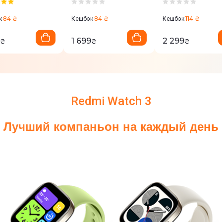
ght Black
Matte Silver
Gold (BHR8791G
8784GL)
(BHR8790GL)
84 ₴
84 ₴
114 ₴
к
Кешбэк
Кешбэк
1 699
2 299
₴
₴
₴
Redmi Watch 3
Лучший компаньон на каждый день