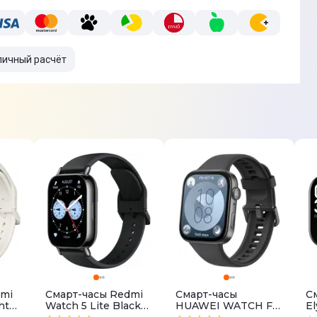
личный расчёт
dmi
Смарт-часы Redmi
Смарт-часы
С
ht
Watch 5 Lite Black
HUAWEI WATCH FIT
El