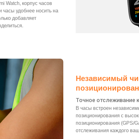
i Watch, корпус часов
 и часы удобнее носить на
олько добавляет
ыделиться.
Независимый чи
позиционирова
Точное отслеживание 
В часы встроен независи
позиционирования с высок
позиционирования (GPS/Ga
отслеживания каждого ваш