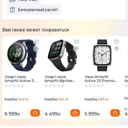
Безналичный расчёт
Вам также может понравиться
Смарт-часы
Смарт-часы
Часы Amazfit
С
Amazfit Active 3
Amazfit Bip Max
Active 2S Premium
A
Premium
Серебристые Silver
W2440GL3N
V
W2559GL2N Синий
W2568AP1N
Черный
B
К
349 ₴
224 ₴
299 ₴
Кешбэк
Кешбэк
Кешбэк
5
6 999
4 499
5 999
4
₴
₴
₴