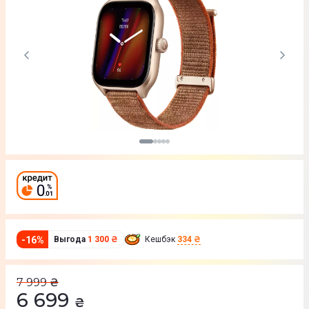
-
16
%
Выгода
1 300 ₴
Кешбэк
334 ₴
7 999
₴
6 699
₴