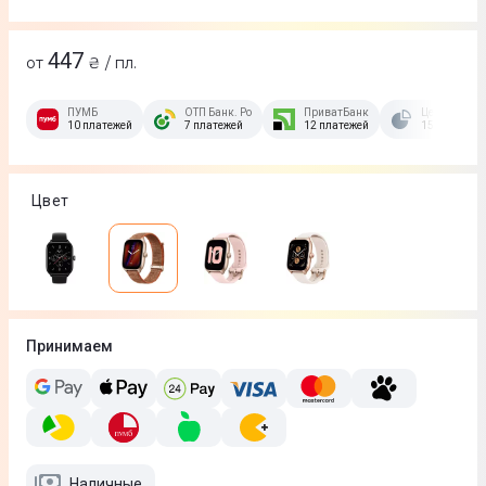
447
от
₴ / пл.
ПУМБ
ОТП Банк. Розстрочка Скибочка.
ПриватБанк
Це Розстроч
10 платежей
7 платежей
12 платежей
15 платежей
Цвет
Принимаем
Наличные