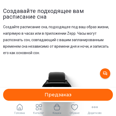
Создавайте подходящее вам
расписание сна
Создайте расписание сна, подходящее под ваш образ жизни,
напрямую в часах или в приложении Zepp. Часы могут
распознать сон, совпадающий с вашим запланированным
временем сна независимо от времени дня и ночи, и записать
его как основной сон.
Предзаказ
Предзаказ
Головна
Каталог
Кошик
Обране
Додатково