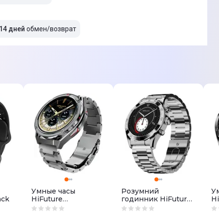
14 дней
обмен/возврат
Умные часы
Розумний
У
ack
HiFuture
годинник HiFuture
Hi
active.silver
gopro2.silver
go