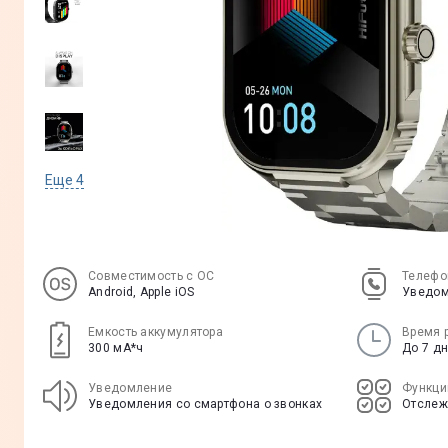
Еще
4
Совместимость с ОС
Телефо
Android, Apple iOS
Уведом
Емкость аккумулятора
Время 
300 мА*ч
До 7 д
Уведомление
Функци
Уведомления со смартфона о звонках
Отслеж