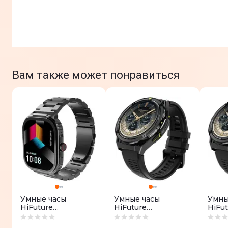
Вам также может понравиться
Умные часы
Умные часы
Умны
HiFuture
HiFuture
HiFut
ultra3pro.black
active.black-yellow
activ