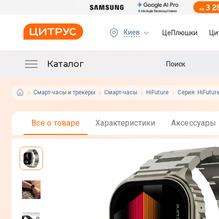
Киев
ЦеПлюшки
Ци
Каталог
Смарт-часы и трекеры
Смарт-часы
HiFuture
Серия: HiFuture
Все о товаре
Характеристики
Аксессуары