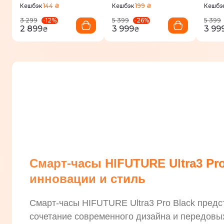
144 ₴
199 ₴
Кешбэк
Кешбэк
Кешбэ
-
12
%
-
26
%
3 299
5 399
5 399
2 899
3 999
3 99
₴
₴
Смарт-часы HIFUTURE Ultra3 Pro
инновации и стиль
Смарт-часы HIFUTURE Ultra3 Pro Black пред
сочетание современного дизайна и передовы