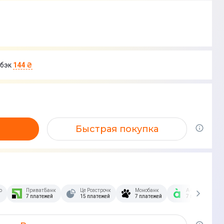
бэк
144 ₴
Быстрая покупка
озстрочка Скибочка.
ПриватБанк
Це Розстрочка
Монобанк
А-Банк
7 платежей
15 платежей
7 платежей
7 платежей