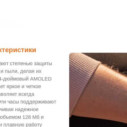
ктеристики
дают степенью защиты
 и пыли, делая их
,04-дюймовый AMOLED
ет яркое и четкое
зволяет всегда
 Эти часы поддерживают
ечивая надежное
 объемом 128 Мб и
и плавную работу