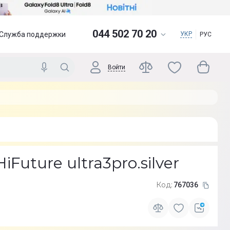
044 502 70 20
Служба поддержки
УКР
РУС
Войти
Future ultra3pro.silver
Код:
767036