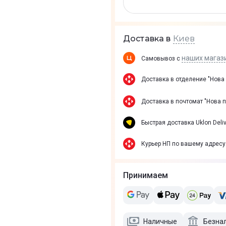
Киев
Доставка в
наших магаз
Самовывоз с
Доставка в отделение "Нова
Доставка в почтомат "Нова 
Быстрая доставка Uklon Deliv
Курьер НП по вашему адресу
Принимаем
Наличные
Безна