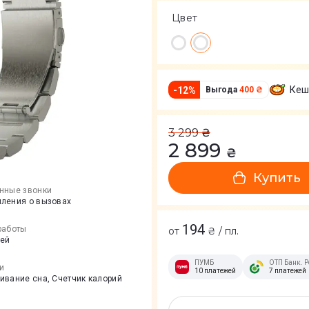
Цвет
Кеш
-
12
%
Выгода
400 ₴
3 299
₴
2 899
₴
Купить
нные звонки
ления о вызовах
194
работы
от
₴ / пл.
ней
ПУМБ
ОТП Банк. Р
и
10 платежей
7 платежей
ивание сна, Счетчик калорий