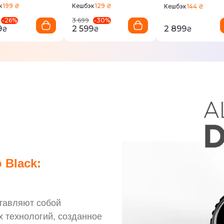
199 ₴
129 ₴
к
Кешбэк
144 ₴
Кешбэк
-
26
%
-
30
%
3 699
9
2 599
2 899
₴
₴
₴
 Black:
ставляют собой
х технологий, созданное