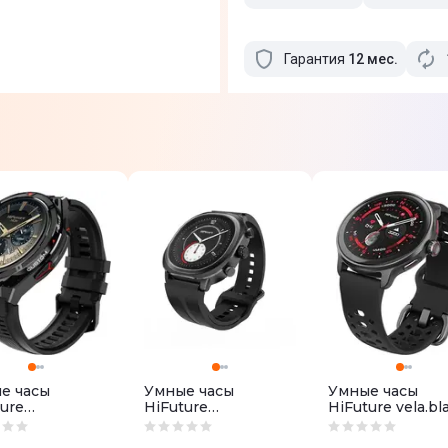
Гарантия
12
мес
.
е часы
Умные часы
Умные часы
ure
HiFuture
HiFuture vela.bl
e.black-red
aixlite.black