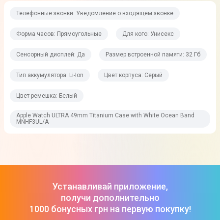
Телефонные звонки: Уведомление о входящем звонке
Нет
Форма часов: Прямоугольные
Для кого: Унисекс
Автономность
Сенсорный дисплей: Да
Размер встроенной памяти: 32 Гб
Тип аккумулятора
Тип аккумулятора: Li-Ion
Цвет корпуса: Серый
Li-Ion
Цвет ремешка: Белый
Время работы
До 36 часов
Apple Watch ULTRA 49mm Titanium Case with White Ocean Band
MNHF3UL/A
Ремешок и корпус
Регулировка длины ремешка
Да
Устанавливай приложение,
получи дополнительно
Сменный ремешок
1000 бонусных грн на первую покупку!
Да