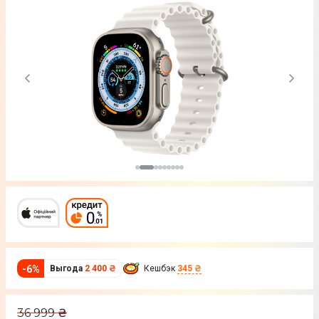
-
6
%
Выгода
2 400 ₴
Кешбэк
345 ₴
36 999
₴