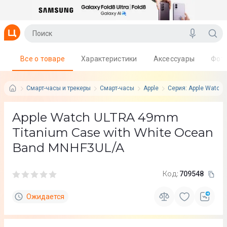
Все о товаре
Характеристики
Аксессуары
Фот
Смарт-часы и трекеры
Смарт-часы
Apple
Серия: Apple Watch U
Apple Watch ULTRA 49mm
Titanium Case with White Ocean
Band MNHF3UL/A
Код:
709548
Ожидается