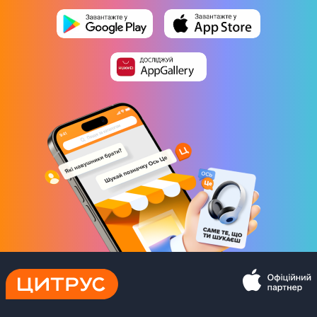
Материал корпуса
Титан
Защита от влаги и пыли
IP68
Цвет корпуса
Серый
Цвет ремешка
Белый
Физические характеристики
Вес
61 г
Комплектация