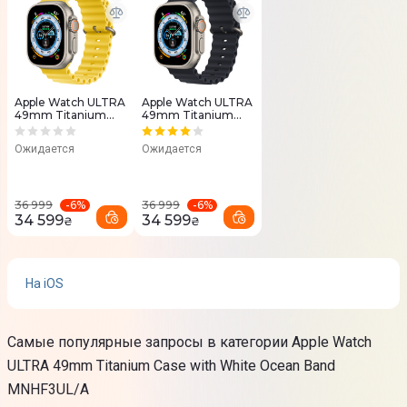
Процессор
Apple S8
Размер встроенной памяти
Apple Watch ULTRA
Apple Watch ULTRA
49mm Titanium
49mm Titanium
32 Гб
Case with Yellow
Case with Midnight
Ocean Band
Ocean Band
Ожидается
Ожидается
MNHG3UL/A
MQFK3UL/A
Датчики
Оптический датчик сердечного ритма
-
6
%
-
6
%
36 999
36 999
Датчик наружной освещенности
34 599
34 599
₴
₴
Blood Oxygen
High-g Accelerometer
Temperature Sensor
На iOS
Гироскоп
Depth Gauge with Water Temperature Sensor
Самые популярные запросы в категории Apple Watch
Sleep Monitor
ULTRA 49mm Titanium Case with White Ocean Band
Электрический датчик сердечной активности
MNHF3UL/A
Наличие камеры