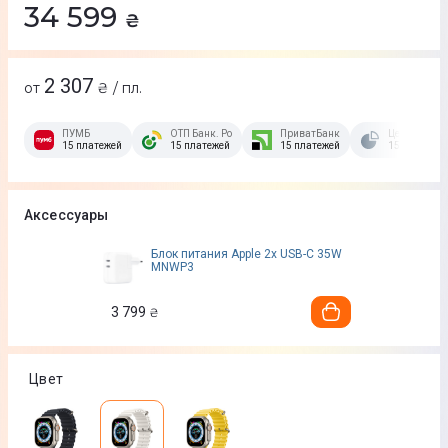
34 599
₴
2 307
от
₴ / пл.
ПУМБ
ОТП Банк. Розстрочка Скибочка.
ПриватБанк
Це Розстроч
15 платежей
15 платежей
15 платежей
15 платежей
Аксессуары
Блок питания Apple 2x USB-C 35W
MNWP3
3 799
₴
Цвет