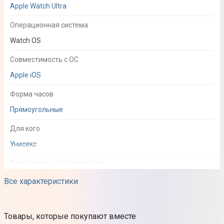
Apple Watch Ultra
Операционная система
Watch OS
Совместимость с ОС
Apple iOS
Форма часов
Прямоугольные
Для кого
Унисекс
Приложение для смартфона
Apple Watch
Все характеристики
Функциональность
Товары, которые покупают вместе