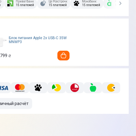
озстрочка Скибочка.
ПриватБанк
Це Розстрочка
Монобанк
А-Банк
й
15 платежей
15 платежей
15 платежей
15 платежей
Блок питания Apple 2x USB-C 35W
MNWP3
 799
₴
личный расчёт