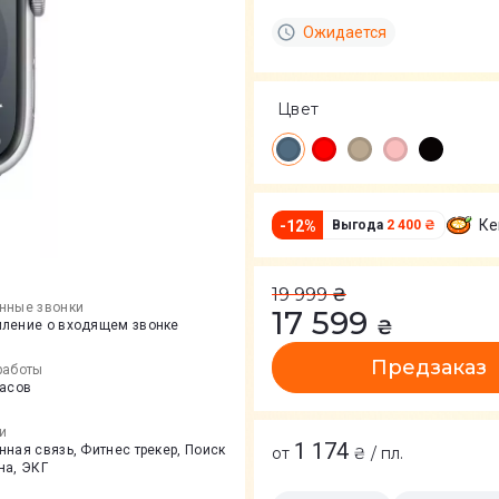
Ожидается
Цвет
Ке
-
12
%
Выгода
2 400 ₴
19 999
₴
нные звонки
17 599
₴
ление о входящем звонке
Предзаказ
работы
часов
и
1 174
ная связь, Фитнес трекер, Поиск
от
₴ / пл.
на, ЭКГ