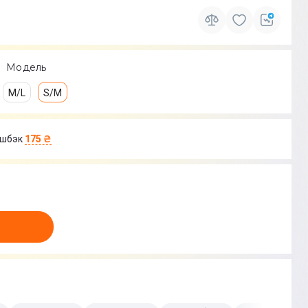
Модель
M/L
S/M
шбэк
175 ₴