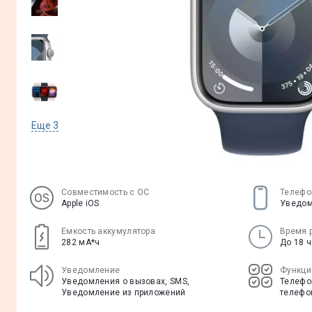
Еще
3
Совместимость с ОС
Телефо
Apple iOS
Уведом
Емкость аккумулятора
Время 
282 мА*ч
До 18 
Уведомление
Функци
Уведомления о вызовах, SMS,
Телефон
Уведомление из приложений
телефо