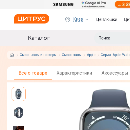
Киев
ЦеПлюшки
Ци
Каталог
Смарт-часы и трекеры
Смарт-часы
Apple
Серия: Apple Watc
Все о товаре
Характеристики
Аксессуары