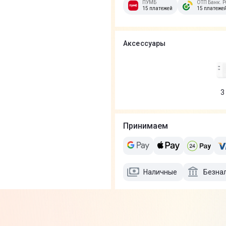
ПУМБ
ОТП Банк. Р
15 платежей
15 платеже
Аксессуары
3
Принимаем
Наличные
Безна