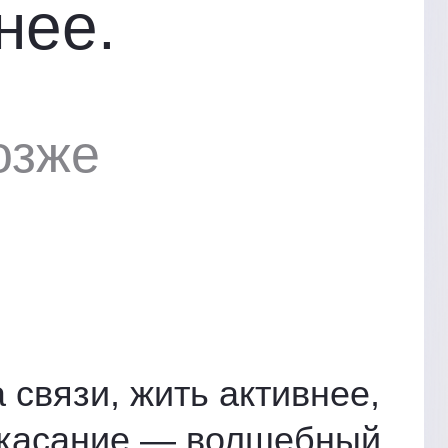
нее.
озже
 связи, жить активнее,
е касание — волшебный