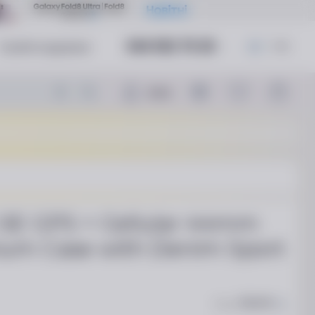
044 502 70 20
Служба поддержки
УКР
РУС
Войти
SE GPS + Cellular 44mm
nium Case with Denim Sport
Код:
772179