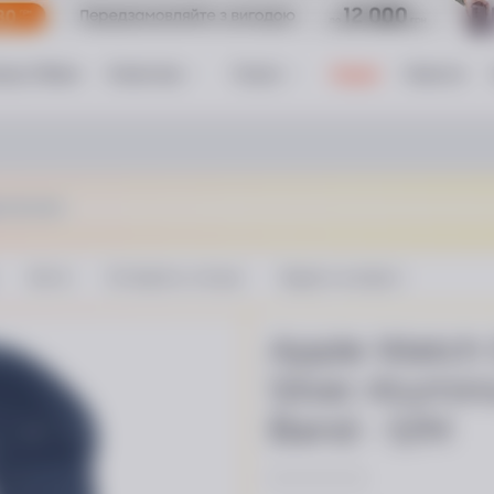
трус Обмен
Клиентам
Услуги
Акции
Новости
ch SE 2024
Фото
Оставить отзыв
Задать вопрос
Apple Watch 
Silver Alumi
Band - S/M