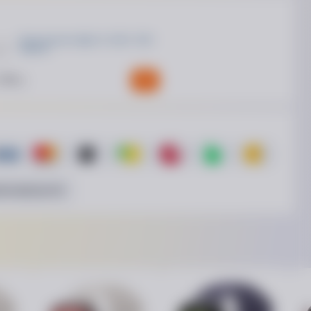
Блок питания Apple 2x USB-C 35W
MNWP3
 799
₴
личный расчёт