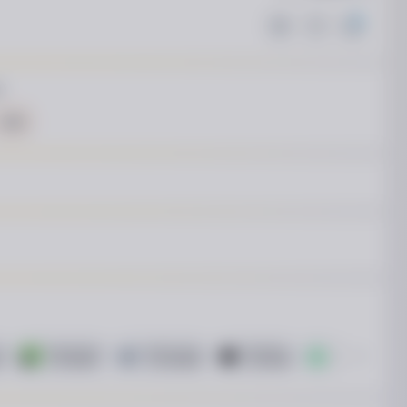
ь
S/M
озстрочка Скибочка.
ПриватБанк
Це Розстрочка
Монобанк
А-Банк
й
7 платежей
15 платежей
3 платежа
4 платежа