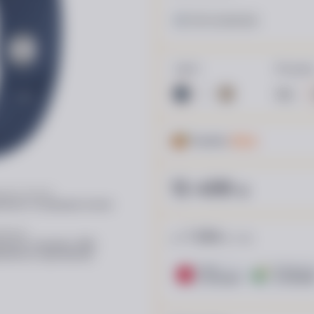
Нет в наличии
Цвет
Модел
M/L
Кешбэк
154 ₴
15 499
₴
нные звонки
ление о входящем звонке
ление
1 034
от
₴ / пл.
ления о вызовах, SMS,
ление из приложений
ПУМБ
ОТП Банк. Р
15 платежей
15 платеже