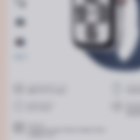
Еще
2
Совместимость с ОС
Телефо
Apple iOS 18 и новее
Уведом
Время работы
Уведом
До 18 часов
Уведом
Уведом
Функции
Телефонная связь, Фитнес трекер, Поиск
телефона, ЭКГ