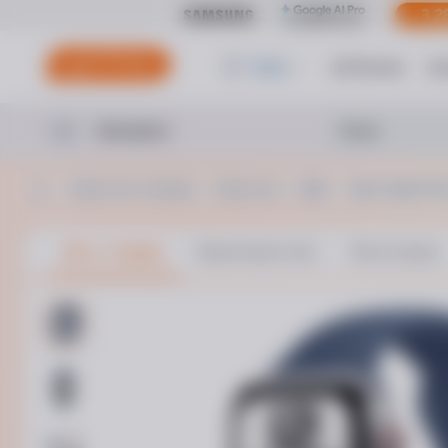
Киев
ЦеПлюшки
Ци
Каталог
Смарт-часы и трекеры
Смарт-часы
Apple
Серия: Apple Wat
Все о товаре
Характеристики
Аксессуары