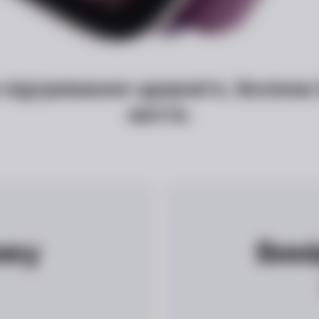
 підтримання здоров’я, безпеки
життя.