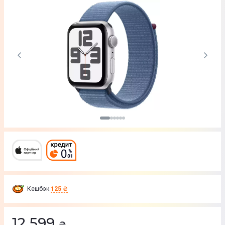
Кешбэк
125 ₴
12 599
₴