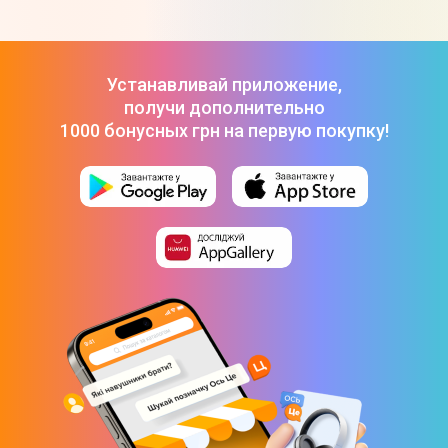
Размер встроенной памяти
32 Гб
Устанавливай приложение,
Размер оперативной памяти
получи дополнительно
1000 бонусных грн на первую покупку!
1 Гб
Датчики
Акселерометр
Барометр
Компас
Частота пульса
Гироскоп
Интерфейсы и подключение
NFC
Bluetooth
Wi-Fi