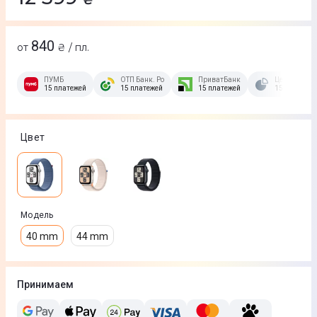
840
от
₴ / пл.
ПУМБ
ОТП Банк. Розстрочка Скибочка.
ПриватБанк
Це Розстроч
15 платежей
15 платежей
15 платежей
15 платежей
Цвет
Модель
40 mm
44 mm
Принимаем