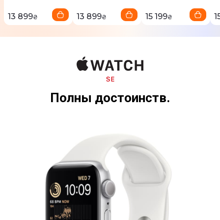
13 899
13 899
15 199
1
₴
₴
₴
Полны достоинств.