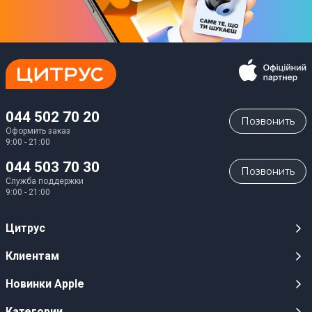
Поддержка GPS
Да
Наличие камеры
Нет
Автономность
044 502 70 20
Позвонить
Оформить заказ
9:00 - 21:00
Тип аккумулятора
044 503 70 30
Li-Ion
Позвонить
Служба поддержки
9:00 - 21:00
Зарядка
Магнитная зарядка
Цитрус
Зарядка: До 2 часов
Карьера
Клиентам
Время работы
Магазины
Публичные оферты
До 18 часов
Новинки Apple
Для СМИ
Видеообзоры
iPhone 17
Категории