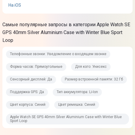
На iOS
OLED
Диагональ дисплея
Самые популярные запросы в категории Apple Watch SE
1,57"
GPS 40mm Silver Aluminium Case with Winter Blue Sport
Loop
Разрешение дисплея
324 × 394
Телефонные звонки: Уведомление о входящем звонке
Сенсорный дисплей
Форма часов: Прямоугольные
Для кого: Унисекс
Да
Сенсорный дисплей: Да
Размер встроенной памяти: 32 Гб
Особенности дисплея
Плотность пикселей: 326 ppi
Поддержка GPS: Да
Тип аккумулятора: Li-Ion
Цвет корпуса: Синий
Цвет ремешка: Синий
Технические характеристики
Apple Watch SE GPS 40mm Silver Aluminium Case with Winter Blue
Sport Loop
Процессор
Apple S8