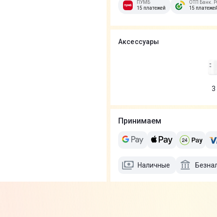
ПУМБ
ОТП Банк. Р
15 платежей
15 платеже
Аксессуары
3
Принимаем
Наличные
Безна