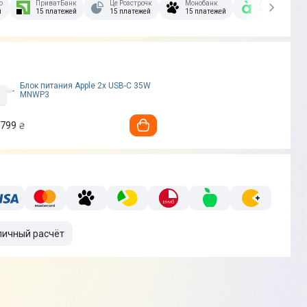
озстрочка Скибочка.
ПриватБанк
Це Розстрочка
Монобанк
А-Банк
й
15 платежей
15 платежей
15 платежей
15 платежей
Блок питания Apple 2x USB-C 35W
MNWP3
 799
₴
личный расчёт