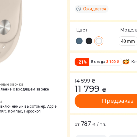
Ожидается
Цвет
Модел
40 mm
Ке
-
21
%
Выгода
3 100 ₴
14 899
₴
нные звонки
11 799
₴
ление о входящем звонке
Предзаказ
и
 включённый высотомер, Apple
Kit, Компас, Гироскоп
787
от
₴ / пл.