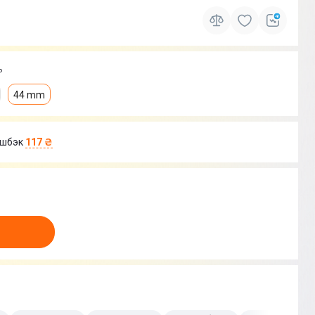
ь
44 mm
шбэк
117 ₴