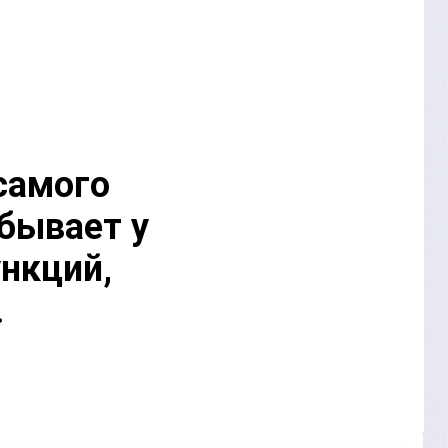
 самого
бывает у
нкций,
.