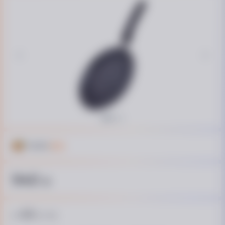
Кешбэк
47 ₴
940
₴
63
от
₴ / пл.