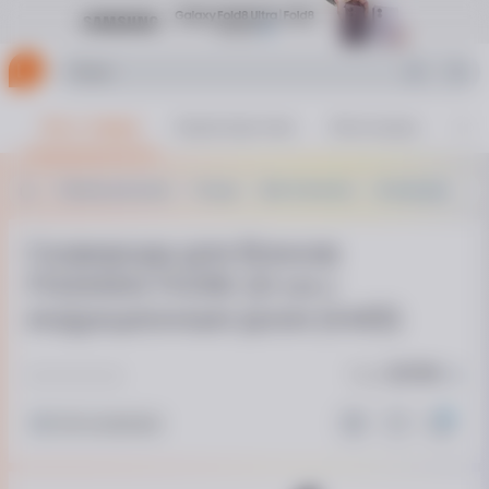
Все о товаре
Характеристики
Аксессуары
Фот
Техника для кухни
Посуда
Приготовление
Сковородки
Сковорода для блинов
FISSMAN FIORE 20 см с
индукционным дном (4463)
Код:
767799
Нет в наличии