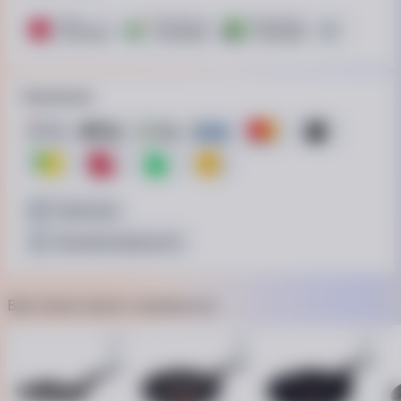
ПУМБ
ОТП Банк. Розстрочка Скибочка.
ПриватБанк
Це Розстроч
12 платежей
10 платежей
12 платежей
15 платежей
Принимаем
Наличные
Безналичный расчёт
Вам также может понравиться