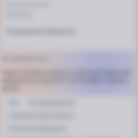
Количество рукояток
Одноручная
Технические особенности
Мощность
0.28 кВт
Все характеристики
Макс. число оборотов (холостой ход)
Самые популярные запросы в категории Шлифмашина
26000 об/мин
вибрационная сетевая SKIL 7362 AA 280Вт платформа
92х185
Рабочая поверхность
SKIL
Тип: Виброшлифмашина
Диаметр диска
Назначение инструмента: Бытовой
92 мм
Вид питания: Аккумуляторный
Дополнительная информация