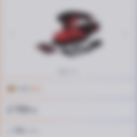
Кешбэк
137 ₴
2 759
₴
184
от
₴ / пл.