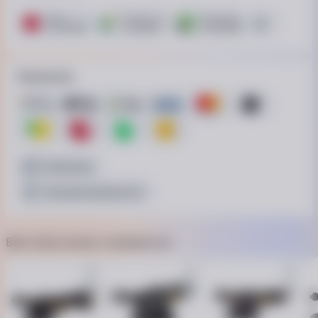
ПУМБ
ОТП Банк. Розстрочка Скибочка.
ПриватБанк
Це Розстроч
10 платежей
7 платежей
12 платежей
15 платежей
Принимаем
Наличные
Безналичный расчёт
Вам также может понравиться