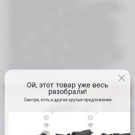
Высококачественные защищенные от пыли шариковые
подшипники гарантируют, что пыль не попадет в важные
внутренние детали, и тем самым продлевают срок
эксплуатации инструмента. Для вашего удобства этот
инструмент имеет систему балансировки противовеса,
которая называется «VRS». Она уменьшает уровень
вибрации, что приводит к меньшей усталости во время
работы. Эта шлифовальная машина имеет двойную
систему крепления: зажимы и липучки, поэтому можно
использовать как стандартные шлифовальные листы, так
и листы на липучках. SKIL 7362 AA поставляется с тремя
шлифовальными листами, контейнером для пыли «X-
Flow», адаптером для подключения пылесоса и
пробойником для бумаги.
Ой, этот товар уже весь
разобрали!
Смотри, есть и другие крутые предложения