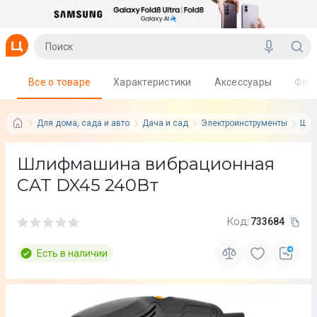
Все о товаре
Характеристики
Аксессуары
Фот
Для дома, сада и авто
Дача и сад
Электроинструменты
Шли
Шлифмашина вибрационная
CAT DX45 240Вт
Код:
733684
Есть в наличии