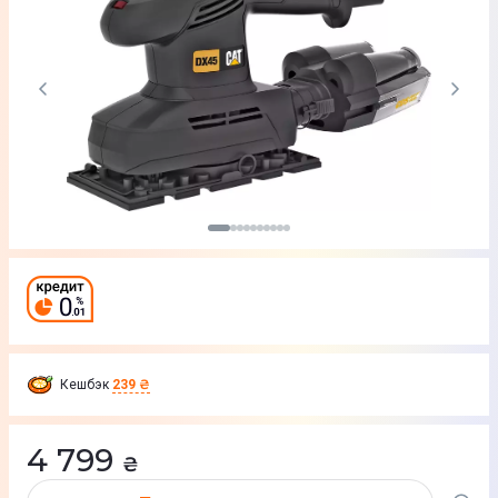
Кешбэк
239 ₴
4 799
₴