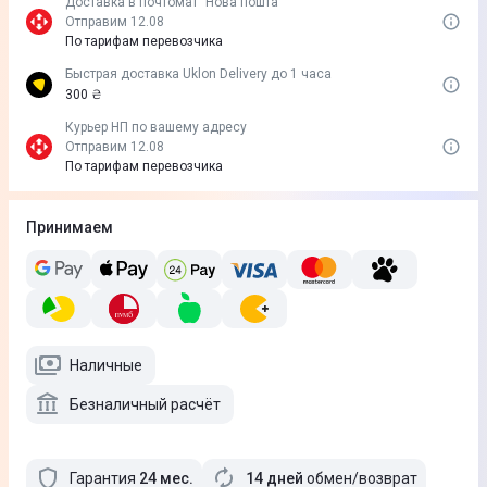
Доставка в почтомат "Нова пошта"
Отправим 12.08
По тарифам перевозчика
Быстрая доставка Uklon Delivery до 1 часа
300 ₴
Курьер НП по вашему адресу
Отправим 12.08
По тарифам перевозчика
Принимаем
Наличные
Безналичный расчёт
Гарантия
24
мес
.
14 дней
обмен/возврат