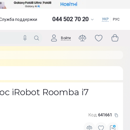
044 502 70 20
Служба поддержки
УКР
РУС
Войти
с iRobot Roomba i7
Код:
641661