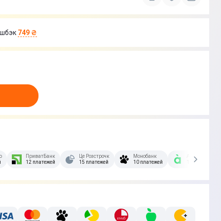
шбэк
749 ₴
озстрочка Скибочка.
ПриватБанк
Це Розстрочка
Монобанк
А-Банк
й
12 платежей
15 платежей
10 платежей
10 платежей