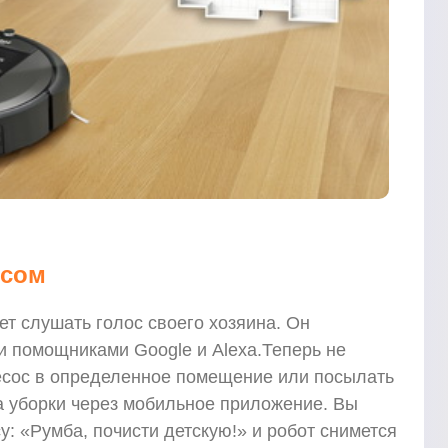
осом
т слушать голос своего хозяина. Он
и помощниками Google и Alexa.Теперь не
есос в определенное помещение или посылать
а уборки через мобильное приложение. Вы
у: «Румба, почисти детскую!» и робот снимется