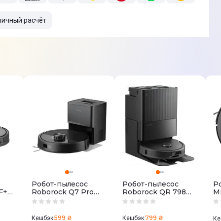
личный расчёт
Робот-пылесос
Робот-пылесос
Р
F+
Roborock Q7 Pro
Roborock QR 798
M
Max+ Black
Black
599 ₴
799 ₴
Кешбэк
Кешбэк
Ке