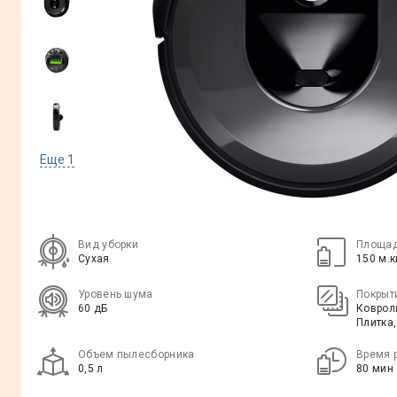
Еще
1
Вид уборки
Площад
Сухая
150 м.к
Уровень шума
Покрыт
60 дБ
Ковроли
Плитка
Объем пылесборника
Время 
0,5 л
80 мин