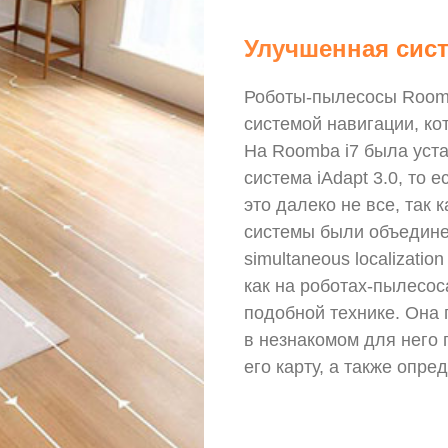
Улучшенная сис
Роботы-пылесосы Roomb
системой навигации, ко
На Roomba i7 была уст
система iAdapt 3.0, то 
это далеко не все, так
системы были объединен
simultaneous localizati
как на роботах-пылесос
подобной технике. Она 
в незнакомом для него
его карту, а также опр