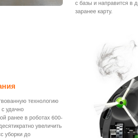
с базы и направится в 
заранее карту.
ания
твованную технологию
 с удачно
й ранее в роботах 600-
десятикратно увеличить
сс уборки до