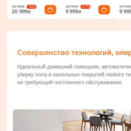
-
36
%
-
57
%
32 999
22 999
27 99
20 999
9 999
9 99
₴
₴
Совершенство технологий, оп
Идеальный домашний помощник, автоматич
уборку пола и напольных покрытий любого т
не требующий постоянного обслуживания.