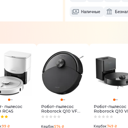
Наличные
Безна
т- пылесос
Робот-пылесос
Робот-пылесос
 RC4S
Roborock Q10 VF
Roborock Q10 V
1142369 черный
1142371 черный
99 ₴
749 ₴
к
574 ₴
Кешбэк
Кешбэк