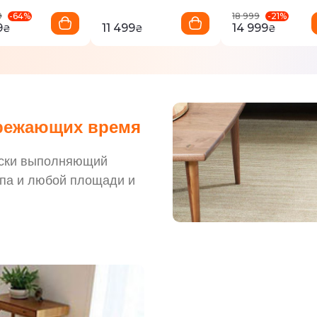
-
64
%
-
21
%
9
18 999
9
11 499
14 999
₴
₴
₴
ережающих время
ески выполняющий
ипа и любой площади и