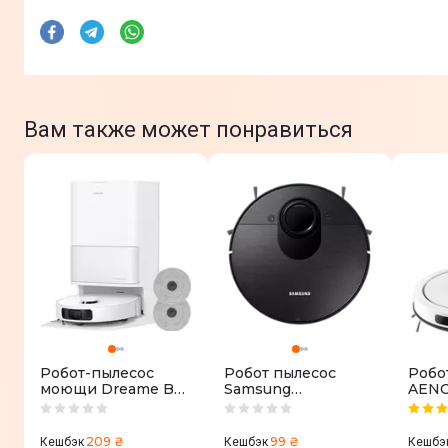
Вам также может понравиться
Робот-пылесос
Робот пылесос
Робо
моющи Dreame Bot
Samsung
AENO
D20 Ultra (RLD31SE)
VR3MB77312K/UK
209 ₴
99 ₴
Кешбэк
Кешбэк
Кешбэ