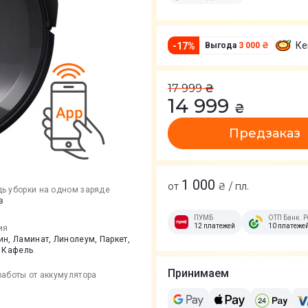
Ке
-
17
%
Выгода
3 000 ₴
17 999
₴
14 999
₴
Предзаказ
1 000
от
₴ / пл.
ь уборки на одном заряде
в
ПУМБ
ОТП Банк. Р
12 платежей
10 платеже
ия
н, Ламинат, Линолеум, Паркет,
, Кафель
Принимаем
работы от аккумулятора