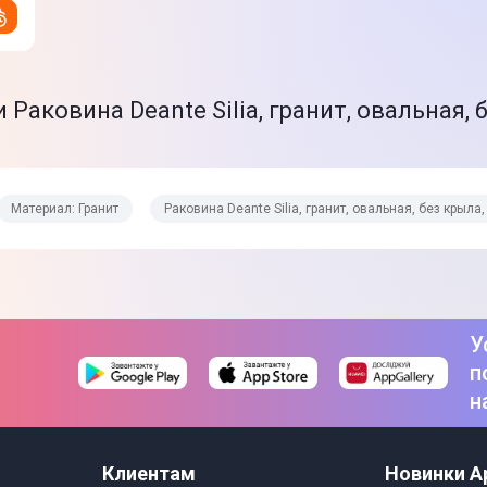
аковина Deante Silia, гранит, овальная, 
Материал: Гранит
Раковина Deante Silia, гранит, овальная, без крыл
У
п
н
Клиентам
Новинки A