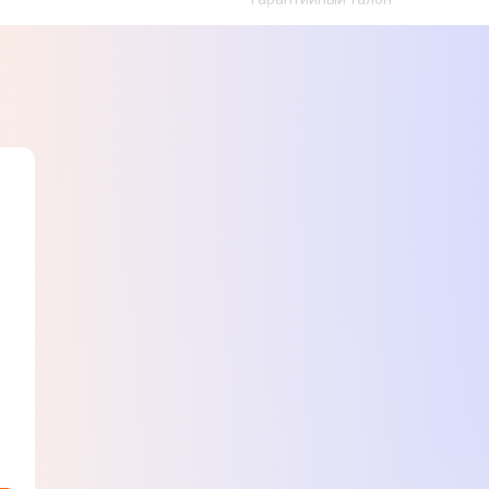
Раковина
Товар может отличаться от пред
могут изменяться производител