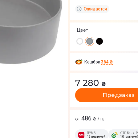
Ожидается
Цвет
Кешбэк
364 ₴
7 280
₴
Предзаказ
486
от
₴ / пл.
ПУМБ
ОТП Банк. Р
15 платежей
10 платеже