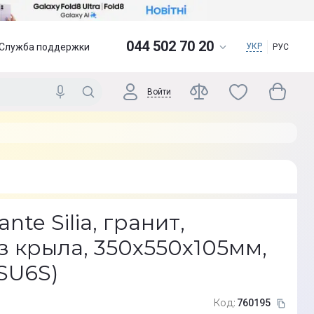
044 502 70 20
Служба поддержки
УКР
РУС
Войти
te Silia, гранит,
з крыла, 350х550х105мм,
SU6S)
Код:
760195