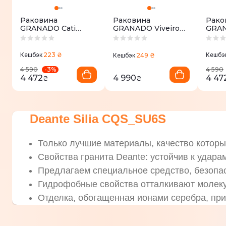
Раковина
Раковина
Рако
GRANADO Cati
GRANADO Viveiro
GRAN
black
white gel + Сифон +
black
донный клапан
65мм Nova Plast на
223 ₴
Кешбэк
249 ₴
Кешбэ
Кешбэк
раковину
-
3
%
4 590
4 590
4 472
4 990
4 47
₴
₴
Deante Silia CQS_SU6S
Только лучшие материалы, качество котор
Свойства гранита Deante: устойчив к удара
Предлагаем специальное средство, безопа
Гидрофобные свойства отталкивают молек
Отделка, обогащенная ионами серебра, при