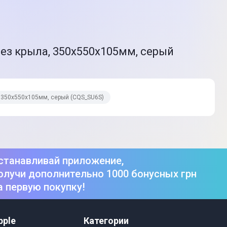
без крыла, 350х550х105мм, серый
а, 350х550х105мм, серый (CQS_SU6S)
станавливай приложение,
олучи дополнительно 1000 бонусных грн
а первую покупку!
pple
Категории