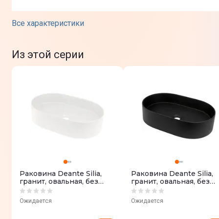
Все характеристики
Юридическая информация
Из этой серии
Раковина Deante Silia,
Раковина Deante Silia,
гранит, овальная, без
гранит, овальная, без
крыла, 350х550х105мм,
крыла, 350х550х105мм,
алебастр (CQS_AU6S)
черный матовый
Ожидается
Ожидается
(CQS_NU6S)