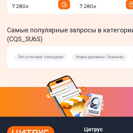
7 280
7 280
₴
₴
Самые популярные запросы в категории Р
(CQS_SU6S)
Тип установки: Накладная
Форма раковины: Овальная
Цитрус