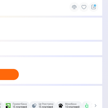
озстрочка Скибочка.
ПриватБанк
Це Розстрочка
Монобанк
А-Банк
й
15 платежей
15 платежей
10 платежей
10 платежей