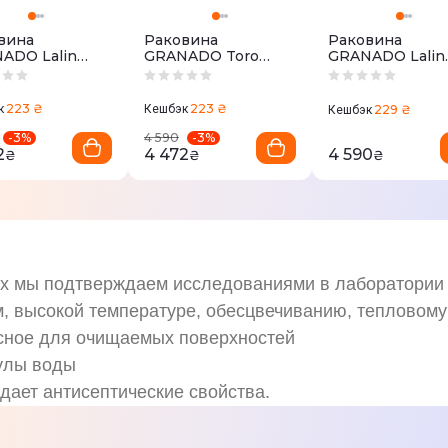
вина
Раковина
Раковина
ADO Lalin
GRANADO Toro
GRANADO Lalin
black
white gel + Сиф
донный клапан
65мм Nova Plast
223 ₴
223 ₴
к
Кешбэк
229 ₴
Кешбэк
раковину
-
3
%
-
3
%
4 590
2
4 472
4 590
₴
₴
₴
ых мы подтверждаем исследованиями в лаборатории
м, высокой температуре, обесцвечиванию, тепловому
сное для очищаемых поверхностей
улы воды
дает антисептические свойства.