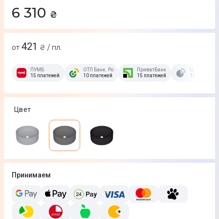
6 310
₴
421
от
₴ / пл.
ПУМБ
ОТП Банк. Розстрочка Скибочка.
ПриватБанк
Це Розстроч
15 платежей
10 платежей
15 платежей
15 платежей
Цвет
Принимаем