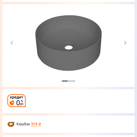
Кешбэк
315 ₴