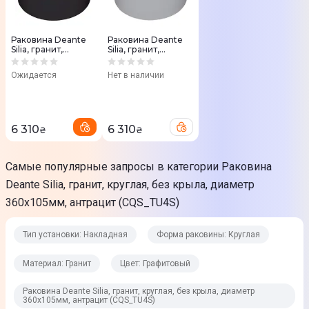
Гарантийный талон
Раковина
Раковина Deante
Раковина Deante
Юридическая информация
Silia, гранит,
Silia, гранит,
круглая, без
круглая, без
Товар может отличаться от представленного на фото,
крыла, диаметр
крыла, диаметр
Ожидается
Нет в наличии
360х105мм, черный
360х105мм, серый
характеристики и комплектация могут изменяться
матовый
(CQS_SU4S)
(CQS_NU4S)
производителем. Подробности уточняйте у менеджера
6 310
6 310
₴
₴
Самые популярные запросы в категории Раковина
Deante Silia, гранит, круглая, без крыла, диаметр
360х105мм, антрацит (CQS_TU4S)
Тип установки: Накладная
Форма раковины: Круглая
Материал: Гранит
Цвет: Графитовый
Раковина Deante Silia, гранит, круглая, без крыла, диаметр
360х105мм, антрацит (CQS_TU4S)