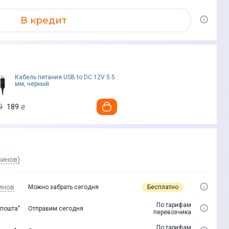
В кредит
Кабель питания USB to DC 12V 5.5
мм, черный
9
189
₴
зинов)
инов
Бесплатно
Можно забрать сегодня
По тарифам
 пошта"
Отправим сегодня
перевозчика
По тарифам