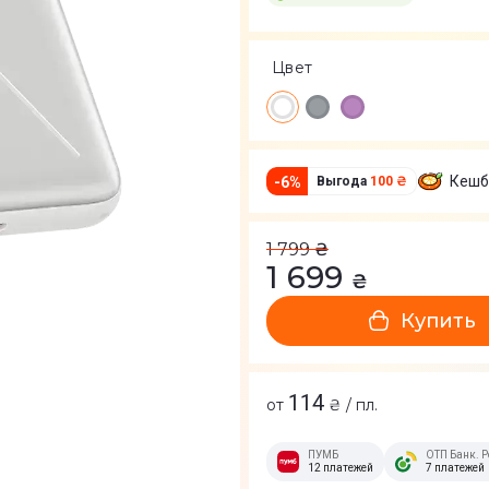
Цвет
Кешб
-
6
%
Выгода
100 ₴
1 799
₴
1 699
₴
Купить
114
от
₴ / пл.
ПУМБ
ОТП Банк. Р
12 платежей
7 платежей