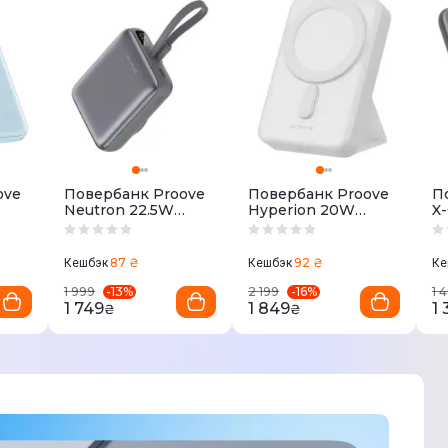
ove
Повербанк Proove
Повербанк Proove
П
Neutron 22.5W
Hyperion 20W
X
ой
10000mAh Серый
10000mAh 2025
5
белый
87 ₴
92 ₴
Кешбэк
Кешбэк
Ке
-
13
%
-
16
%
1 999
2 199
1 
1 749
1 849
1
₴
₴