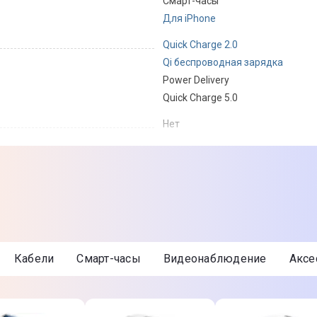
Смарт-часы
Для iPhone
Quick Charge 2.0
Qi беспроводная зарядка
Power Delivery
Quick Charge 5.0
Нет
Да
Индикатор заряда; Оригинальны
Перенапряжения
Кабели
Смарт-часы
Видеонаблюдение
Акс
Короткого замыкания
Перегрева
Глубокого разряда