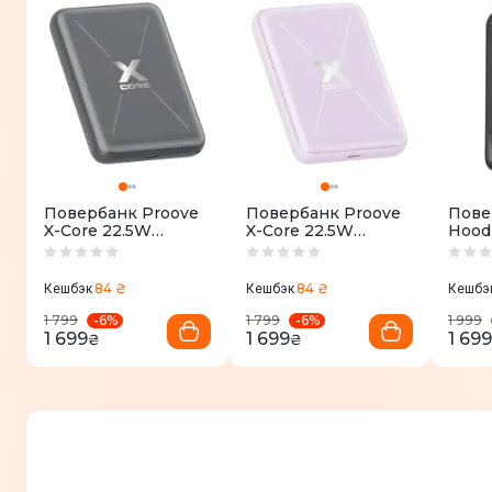
Повербанк Proove
Повербанк Proove
Пове
X-Core 22.5W
X-Core 22.5W
Hood
10000mAh серый
10000mAh
1000
фиолетовый
черн
84 ₴
84 ₴
Кешбэк
Кешбэк
Кешбэ
-
6
%
-
6
%
1 799
1 799
1 999
1 699
1 699
1 699
₴
₴