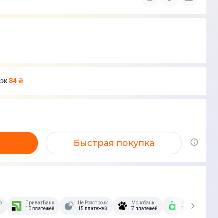
эк
84 ₴
Быстрая покупка
озстрочка Скибочка.
ПриватБанк
Це Розстрочка
Монобанк
А-Банк
10 платежей
15 платежей
7 платежей
7 платежей