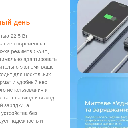
дый день
тью 22,5 Вт
жание современных
ржка режимов 5V/3A,
птимально адаптировать
чительно экономя ваше
ходит для нескольких
рмат и удобный вес
го использования и
отает на вход и выход,
 зарядки, а
 устройства без
рует надёжность и