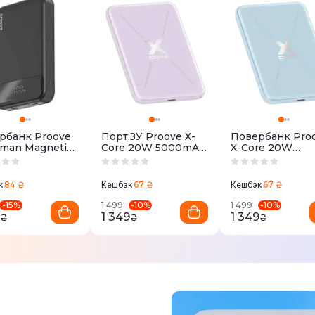
рбанк Proove
Порт.ЗУ Proove X-
Повербанк Pro
man Magnetic
Core 20W 5000mAh
X-Core 20W
0mAh 20W
фиолетовый
5000mAh голуб
ый
84 ₴
67 ₴
67 ₴
к
Кешбэк
Кешбэк
-
15
%
-
10
%
-
10
%
1 499
1 499
1 349
1 349
₴
₴
₴