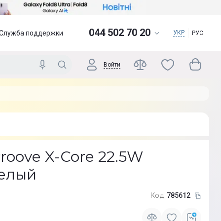
044 502 70 20
Служба поддержки
УКР
РУС
Войти
roove X-Core 22.5W
елый
Код:
785612