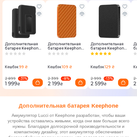
Дополнительная
Дополнительная
Дополнительная
Д
батарея Keephone
батарея Keephone
батарея Keephone
б
PB-63 10000 мАч
PB-50 5000 мАч
BRENDY
P
черная
Midas
10000mAh Black
Ч
(KPBREPB-51BK)
99 ₴
109 ₴
129 ₴
Кешбэк
Кешбэк
Кешбэк
К
-
31
%
-
8
%
-
13
%
2 899
2 399
2 999
2
1 999
2 199
2 599
2
₴
₴
₴
Дополнительная батарея Keephone
Аккумулятор Lucci от Keephone разработан, чтобы ваши
устройства оставались живыми, когда они вам больше всего
нужны. Благодаря долгосрочной производительности и
компактному дизайну, этот аккумулятор обеспечивает