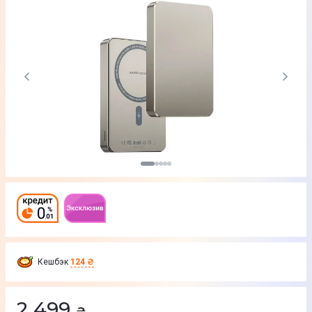
Кешбэк
124 ₴
2 499
₴