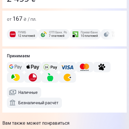
167
от
₴ / пл.
ПУМБ
ОТП Банк. Розстрочка Скибочка.
ПриватБанк
Це Розстроч
12 платежей
7 платежей
10 платежей
15 платежей
Принимаем
Наличные
Безналичный расчёт
Вам также может понравиться