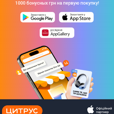
Входной ток
1000 бонусных грн на первую покупку!
2 А
Входное напряжение
5 В
9 В
Время зарядки от сети
3,5 часа (PD)
Выход
Выходные интерфейсы
USB Type-A
USB Type-C
Дальность индукционного поля
6-8 мм