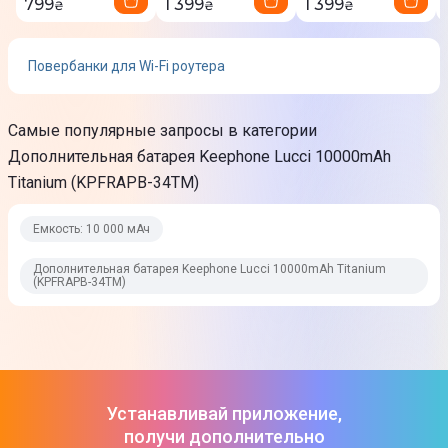
799
1 399
1 399
₴
₴
₴
Рабочая температура
10°C - 40°C
Повербанки для Wi-Fi роутера
Материал корпуса
Металл
Самые популярные запросы в категории
Дополнительная батарея Keephone Lucci 10000mAh
Цвет корпуса
Titanium (KPFRAPB-34TM)
Золото
Емкость: 10 000 мАч
Вход
Дополнительная батарея Keephone Lucci 10000mAh Titanium
(KPFRAPB-34TM)
Входные интерфейсы
USB Type-C
Заряжается от
USB
Устанавливай приложение,
Сеть 220 В
получи дополнительно