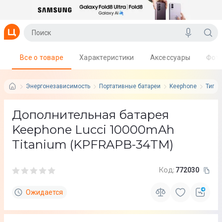
Все о товаре
Характеристики
Аксессуары
Фот
Энергонезависимость
Портативные батареи
Keephone
Тип а
Дополнительная батарея
Keephone Lucci 10000mAh
Titanium (KPFRAPB-34TM)
Код:
772030
Ожидается