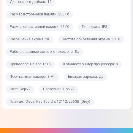
Память
Диагональ в дюймах: 12
Размер встроенной памяти: 256 Гб
Размер встроенной памяти
256 Гб
Размер оперативной памяти: 12 Гб
Тип экрана: IPS
Размер оперативной памяти
Разрешение экрана: 2K
Частота обновления экрана: 60 Гц
12 Гб
Работа в режиме сотового телефона: Да
Расширение памяти
Процессор: Unisoc T615
Количество ядер процессора: 8
До 2 Тб
Тип карты памяти
Фронтальная камера: 8 Мп
Быстрая зарядка: Да
MicroSD
Цвет: Серый
Состояние: Новый
ОС
Планшет Oscal Pad 100 LTE 12" 12/256GB (Grey)
Операционная система
Android 15