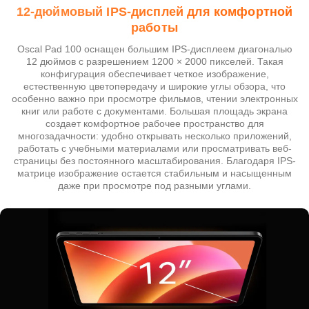
12-дюймовый IPS-дисплей для комфортной
работы
Oscal Pad 100 оснащен большим IPS-дисплеем диагональю
12 дюймов с разрешением 1200 × 2000 пикселей. Такая
конфигурация обеспечивает четкое изображение,
естественную цветопередачу и широкие углы обзора, что
особенно важно при просмотре фильмов, чтении электронных
книг или работе с документами. Большая площадь экрана
создает комфортное рабочее пространство для
многозадачности: удобно открывать несколько приложений,
работать с учебными материалами или просматривать веб-
страницы без постоянного масштабирования. Благодаря IPS-
матрице изображение остается стабильным и насыщенным
даже при просмотре под разными углами.