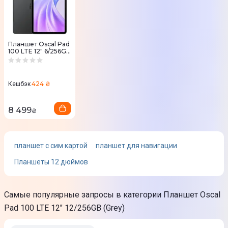
Нет
Особенности экрана
Low Blue Light
Планшет Oscal Pad
100 LTE 12" 6/256GB
(Grey)
Связь
424 ₴
Кешбэк
Тип связи
2G
8 499
₴
3G
4G (LTE)
планшет с сим картой
планшет для навигации
Тип SIM-карты
Планшеты 12 дюймов
Nano-SIM
Работа в режиме сотового телефона
Самые популярные запросы в категории Планшет Oscal
Да
Pad 100 LTE 12" 12/256GB (Grey)