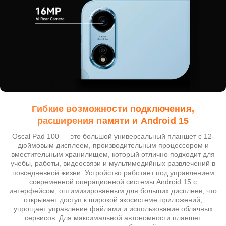
Гибкие возможности подключения,
расширения памяти и Android 15
Oscal Pad 100 — это большой универсальный планшет с 12-
дюймовым дисплеем, производительным процессором и
вместительным хранилищем, который отлично подходит для
учебы, работы, видеосвязи и мультимедийных развлечений в
повседневной жизни. Устройство работает под управлением
современной операционной системы Android 15 с
интерфейсом, оптимизированным для больших дисплеев, что
открывает доступ к широкой экосистеме приложений,
упрощает управление файлами и использование облачных
сервисов. Для максимальной автономности планшет