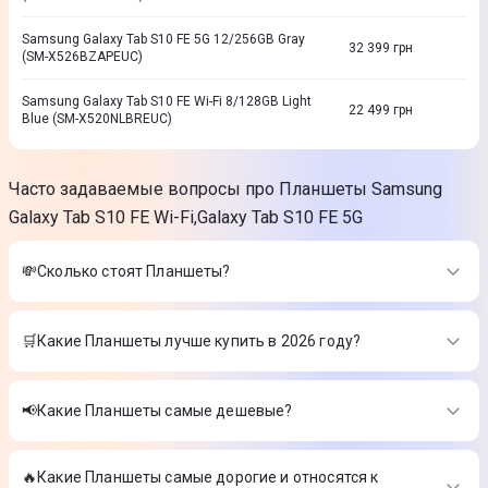
Samsung Galaxy Tab S10 FE 5G 12/256GB Gray
32 399
грн
(SM-X526BZAPEUC)
Samsung Galaxy Tab S10 FE Wi-Fi 8/128GB Light
22 499
грн
Blue (SM-X520NLBREUC)
Часто задаваемые вопросы про Планшеты Samsung
Galaxy Tab S10 FE Wi-Fi,Galaxy Tab S10 FE 5G
💸Сколько стоят Планшеты?
Стоимость товаров в категории Планшеты в интернет-
магазине Цитрус
🛒Какие Планшеты лучше купить в 2026 году?
Lenovo Idea Tab 8/128GB Wi-Fi Luna Grey + Pen
Самые лучшие Планшеты в 2026 году по мнению интернет-
(ZAFR0462UA)
-
11 999 ₴
магазина Цитрус
Samsung Galaxy Tab S10 FE Wi-Fi 8/128GB Light Blue (SM-
📢Какие Планшеты самые дешевые?
X520NLBREUC)
-
22 499 ₴
Lenovo Idea Tab 8/128GB Wi-Fi Luna Grey + Pen
Samsung Galaxy Tab S10 FE 5G 8/128GB Gray (SM-
На сегодня самые дешевые Планшеты
(ZAFR0462UA)
-
11 999 ₴
X526BZAREUC)
-
26 999 ₴
Samsung Galaxy Tab S10 FE Wi-Fi 8/128GB Light Blue (SM-
🔥Какие Планшеты самые дорогие и относятся к
Lenovo Idea Tab 8/128GB Wi-Fi Luna Grey + Pen