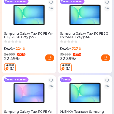
Хапають активно
Хапають активно
Samsung Galaxy Tab S10 FE Wi-
Samsung Galaxy Tab S10 FE 5G
Fi 8/128GB Gray (SM-
12/256GB Gray (SM-
X520NZAREUC)
X526BZAPEUC)
224 ₴
323 ₴
Кешбэк
Кешбэк
-
10
%
-
10
%
24 999
35 999
22 499
32 399
₴
₴
Хапають активно
Уценка
Samsung Galaxy Tab S10 FE Wi-
УЦЕНКА Планшет Samsung