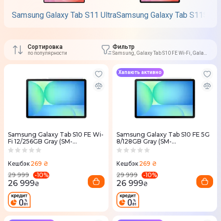
Samsung Galaxy Tab S11 Ultra
Samsung Galaxy Tab S11
Sams
Сортировка
Фильтр
по популярности
Samsung, Galaxy Tab S10 FE Wi-Fi, Galaxy
Tab S10 FE 5G
Хапають активно
Samsung Galaxy Tab S10 FE Wi-
Samsung Galaxy Tab S10 FE 5G
Fi 12/256GB Gray (SM-
8/128GB Gray (SM-
X520NZAPEUC)
X526BZAREUC)
269 ₴
269 ₴
Кешбэк
Кешбэк
-
10
%
-
10
%
29 999
29 999
26 999
26 999
₴
₴