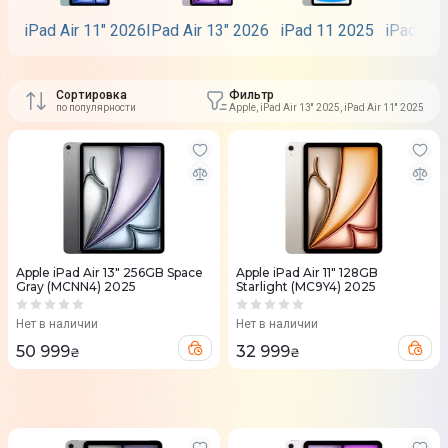
iPad Air 11" 2026
IPad Air 13" 2026
iPad 11 2025
iPad Pro
Сортировка
Фильтр
по популярности
Apple, iPad Air 13'' 2025, iPad Air 11'' 2025
Apple iPad Air 13" 256GB Space
Apple iPad Air 11" 128GB
Gray (MCNN4) 2025
Starlight (MC9Y4) 2025
Нет в наличии
Нет в наличии
50 999
32 999
₴
₴