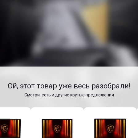
Ой, этот товар уже весь разобрали!
Смотри, есть и другие крутые предложения