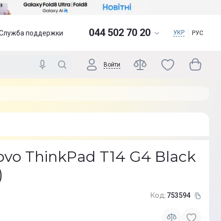
044 502 70 20
Служба поддержки
УКР
РУС
Войти
vo ThinkPad T14 G4 Black
)
Код:
753594