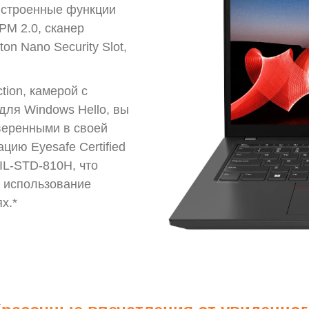
 встроенные функции
PM 2.0, сканер
on Nano Security Slot,
tion, камерой с
для Windows Hello, вы
веренными в своей
цию Eyesafe Certified
IL-STD-810H, что
е использование
х.*