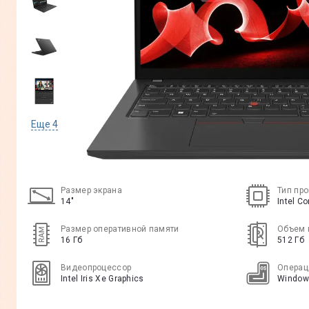
Еще
4
Размер экрана
Тип пр
14"
Intel C
Размер оперативной памяти
Объем 
16 Гб
512 Гб
Видеопроцессор
Операц
Intel Iris Xe Graphics
Window