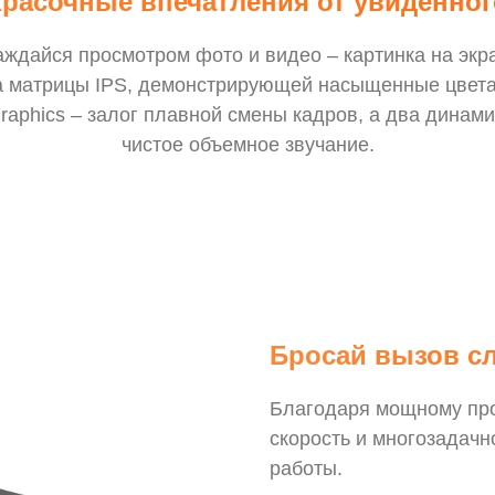
Красочные впечатления от увиденног
аждайся просмотром фото и видео – картинка на э
га матрицы IPS, демонстрирующей насыщенные цвета
 Graphics – залог плавной смены кадров, а два динам
чистое объемное звучание.
Бросай вызов с
Благодаря мощному про
скорость и многозадачн
работы.