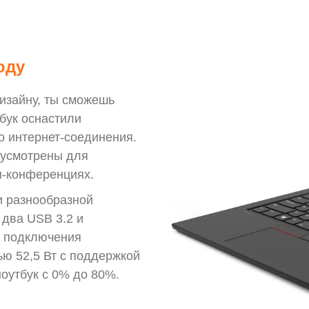
юду
дизайну, ты сможешь
тбук оснастили
о интернет-соединения.
дусмотрены для
н-конференциях.
и разнообразной
 два USB 3.2 и
ля подключения
ю 52,5 Вт с поддержкой
ноутбук с 0% до 80%.