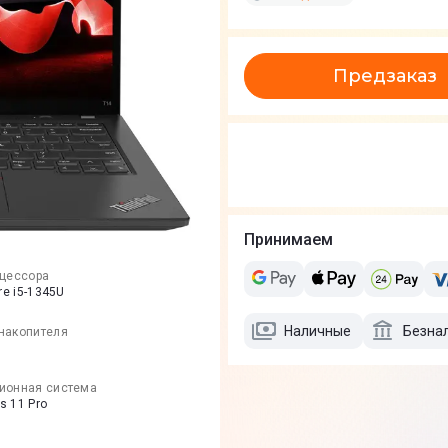
Предзаказ
Принимаем
оцессора
ore i5-1345U
Наличные
Безна
накопителя
ионная система
s 11 Pro