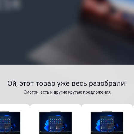
Ой, этот товар уже весь разобрали!
Смотри, есть и другие крутые предложения