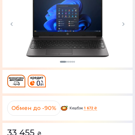
Обмен до -90%
Кешбэк
1 672 ₴
33 455
₴