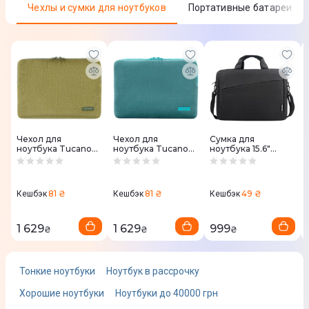
Чехлы и сумки для ноутбуков
Портативные батареи
Процессор
Тип процессора
Intel Core i3-1315U
Количество ядер процессора
6
Базовая частота процессора
Чехол для
Чехол для
Сумка для
ноутбука Tucano
ноутбука Tucano
ноутбука 15.6"
Velluto MB Pro 14"
Velluto MB Pro 14"
Lenovo Casual
1,2 ГГц
Green (BFVELMB14-
Blue (BFVELMB14-
Topload T210 Black
V)
P)
(4X40T84061)
Максимальная частота процессора
81 ₴
81 ₴
49 ₴
Кешбэк
Кешбэк
Кешбэк
4,5 ГГц
1 629
1 629
999
₴
₴
₴
Оперативная память
Тонкие ноутбуки
Ноутбук в рассрочку
Размер оперативной памяти
Хорошие ноутбуки
Ноутбуки до 40000 грн
8 Гб