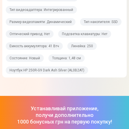
Intel UHD Graphics
Тип видеоадаптера: Интегрированный
Производитель видеопроцессора
Размер видеопамяти: Динамический
Тип накопителя: SSD
Intel
Оптический привод: Нет
Подсветка клавиатуры: Нет
Тип видеоадаптера
Интегрированный
Емкость аккумулятора: 41 Втч
Линейка: 250
Размер видеопамяти
Состояние: Новый
Толщина: 1,48 см
Динамический
Ноутбук HP 250R-G9 Dark Ash Silver (AL0B2AT)
Операционная система
Операционная система
Без ОС
Устанавливай приложение,
получи дополнительно
Искусственный интелект
1000 бонусных грн на первую покупку!