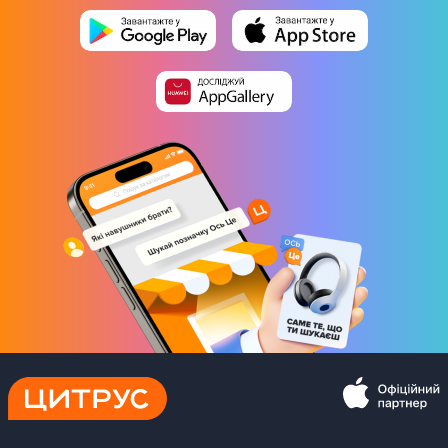
AI
Не интегровано
Интерфейсы
Bluetooth
Bluetooth 5.2
Wi-Fi
802.11ax
Разъемы USB
2 x USB 3.2 Type-A (Gen 1)
1 x USB 3.2 Type-C (Gen 2)
HDMI
1 шт
Разъем для карт SD/SDHC/SDXC