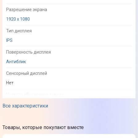
Разрешение экрана
1920 x 1080
Тип дисплея
IPS
Поверхность дисплея
Антиблик
Сенсорный дисплей
Нет
Частота обновления экрана
60 Гц
Все характеристики
Яркость
300 кд/м²
Товары, которые покупают вместе