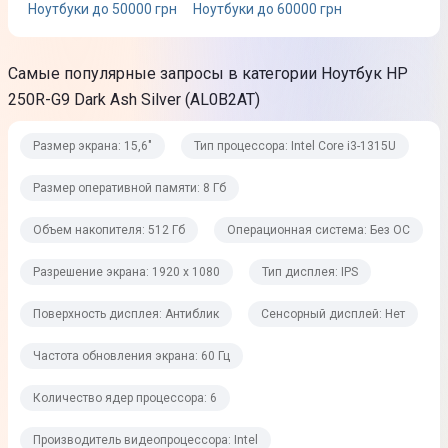
Ноутбуки до 50000 грн
Ноутбуки до 60000 грн
Тип оперативной памяти
DDR4
Самые популярные запросы в категории Ноутбук HP
Частота оперативной памяти
250R-G9 Dark Ash Silver (AL0B2AT)
3200 МГц
Размер экрана: 15,6"
Тип процессора: Intel Core i3-1315U
Постоянная память
Размер оперативной памяти: 8 Гб
Объем накопителя
Объем накопителя: 512 Гб
Операционная система: Без ОС
512 Гб
Разрешение экрана: 1920 x 1080
Тип дисплея: IPS
Тип накопителя
Поверхность дисплея: Антиблик
Сенсорный дисплей: Нет
SSD
Частота обновления экрана: 60 Гц
Графические возможности
Количество ядер процессора: 6
Видеопроцессор
Производитель видеопроцессора: Intel