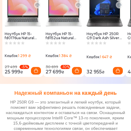
Ноутбук HP 15-
Ноутбук HP 15-
Ноутбук HP 250R
Н
fd0176ua Natural
fd1152ua Natural
G9 Dark Ash Silver
G
Silver (C78SXEA)
Silver (C78T1EA)
(B39ZNAT)
(
1 299 ₴
1 384 ₴
Кешбэк
Кешбэк
1 647 ₴
Кешбэк
К
-
5
%
-
10
%
27 499
30 699
25 999
27 699
32 955
4
₴
₴
₴
Надежный компаньон на каждый день
HP 250R G9 — это элегантный и легкий ноутбук, который
поможет вам эффективно решать повседневные задачи,
наслаждаться контентом и оставаться на связи. Оснащенный
мощным процессором Intel® Core™ 13-го поколения, ярким
15,6-дюймовым дисплеем с точной цветопередачей и
современными технологиями связи, он обеспечивает