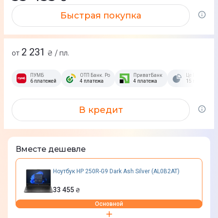
Быстрая покупка
2 231
от
₴ / пл.
ПУМБ
ОТП Банк. Розстрочка Скибочка.
ПриватБанк
Це Розстрочк
6 платежей
4 платежа
4 платежа
15 платежей
В кредит
Вместе дешевле
Ноутбук HP 250R-G9 Dark Ash Silver (AL0B2AT)
33 455
₴
Основной