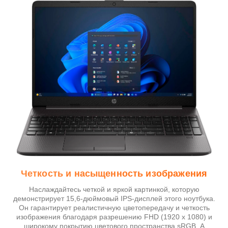
Четкость и насыщенность изображения
Наслаждайтесь четкой и яркой картинкой, которую
демонстрирует 15,6-дюймовый IPS-дисплей этого ноутбука.
Он гарантирует реалистичную цветопередачу и четкость
изображения благодаря разрешению FHD (1920 x 1080) и
широкому покрытию цветового пространства sRGB. А