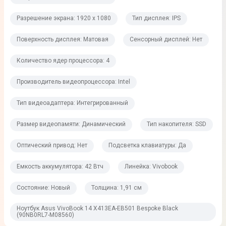
Тип оперативной памяти
Разрешение экрана: 1920 x 1080
Тип дисплея: IPS
DDR4
Поверхность дисплея: Матовая
Сенсорный дисплей: Нет
Постоянная память
Количество ядер процессора: 4
Объем накопителя
Производитель видеопроцессора: Intel
256 Гб
Тип видеоадаптера: Интегрированный
Тип накопителя
SSD
Размер видеопамяти: Динамический
Тип накопителя: SSD
Оптический привод: Нет
Подсветка клавиатуры: Да
Графические возможности
Емкость аккумулятора: 42 Втч
Линейка: Vivobook
Видеопроцессор
Состояние: Новый
Толщина: 1,91 см
Intel Iris Xe Graphics
Ноутбук Asus VivoBook 14 X413EA-EB501 Bespoke Black
Производитель видеопроцессора
(90NB0RL7-M08560)
Intel