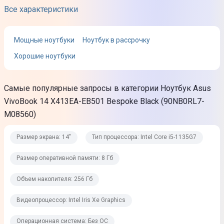
Все характеристики
Тип процессора
Intel Core i5-1135G7
Мощные ноутбуки
Ноутбук в рассрочку
Хорошие ноутбуки
Количество ядер процессора
4
Самые популярные запросы в категории Ноутбук Asus
Базовая частота процессора
VivoBook 14 X413EA-EB501 Bespoke Black (90NB0RL7-
2,4 ГГц
M08560)
Максимальная частота процессора
Размер экрана: 14"
Тип процессора: Intel Core i5-1135G7
4,2 ГГц
Размер оперативной памяти: 8 Гб
Оперативная память
Объем накопителя: 256 Гб
Размер оперативной памяти
Видеопроцессор: Intel Iris Xe Graphics
8 Гб
Операционная система: Без ОС