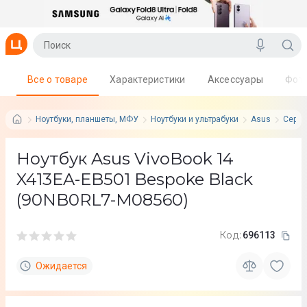
Все о товаре
Характеристики
Аксессуары
Фот
Ноутбуки, планшеты, МФУ
Ноутбуки и ультрабуки
Asus
Серия
Ноутбук Asus VivoBook 14
X413EA-EB501 Bespoke Black
(90NB0RL7-M08560)
Код:
696113
Ожидается