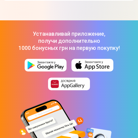
Тип видеоадаптера
Интегрированный
Размер видеопамяти
Устанавливай приложение,
получи дополнительно
Динамический
1000 бонусных грн на первую покупку!
Операционная система
Операционная система
Без ОС
Интерфейсы
Bluetooth
Bluetooth 4.1
Wi-Fi