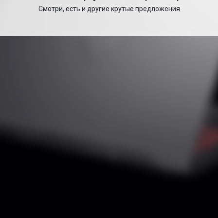
Смотри, есть и другие крутые предложения