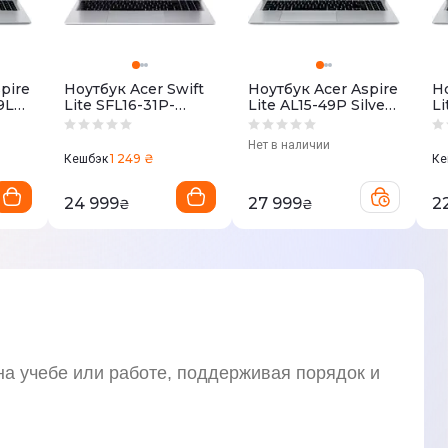
pire
Ноутбук Acer Swift
Ноутбук Acer Aspire
Но
9LE
Lite SFL16-31P-
Lite AL15-49P Silver
L
36DW Silver
(NX.DT8EU.002)
Li
(NX.D4WEU.002)
(
Нет в наличии
1 249 ₴
Кешбэк
Ке
24 999
27 999
2
₴
₴
на учебе или работе, поддерживая порядок и