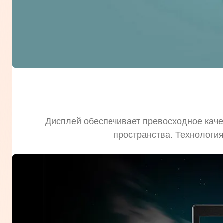
Дисплей обеспечивает превосходное каче
пространства. Технология