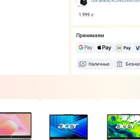
Lite (Black) RZ04-02950100
1 999
₴
инимум для базового
а TN-матрице выглядит
Принимаем
Наличные
Безна