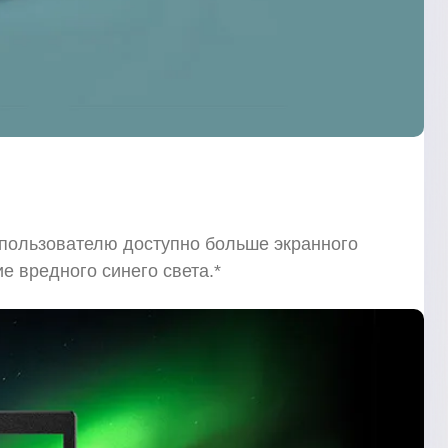
 пользователю доступно больше экранного
е вредного синего света.*