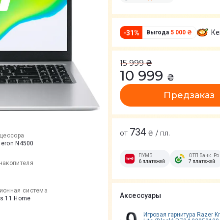
Ке
-
31
%
Выгода
5 000 ₴
15 999
₴
10 999
₴
Предзаказ
734
от
₴ / пл.
оцессора
eleron N4500
ПУМБ
ОТП Банк. Ро
6 платежей
7 платежей
накопителя
ионная система
Аксессуары
s 11 Home
Игровая гарнитура Razer K