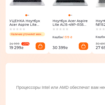
УЦЕНКА Ноутбук
Ноутбук Acer Aspire
Ноут
Acer Aspire Lite
Lite AL15-49P-R35K
fd115
AL15-33P-30XX
Silver
Silve
Silver
(NX.DT8EU.004)
Наличие уточняет менеджер
(NX.D62EU.001)
1 519 ₴
Кешбэ
Кешбэк
-
23
%
24 999
30 69
19 299
30 399
27 6
₴
₴
Процессоры Intel или AMD обеспечат вам не