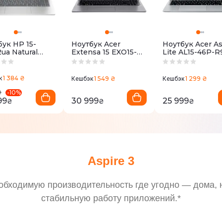
бук HP 15-
Ноутбук Acer
Ноутбук Acer As
2ua Natural
Extensa 15 EXO15-
Lite AL15-46P-R
r (C78T1EA)
41-R5WT Gray
Silver
(NX.EL5EU.006)
(NX.JXVEU.003)
1 384 ₴
к
1 549 ₴
1 299 ₴
Кешбэк
Кешбэк
-
10
%
9
99
30 999
25 999
₴
₴
₴
Aspire 3
обходимую производительность где угодно — дома, 
стабильную работу приложений.*