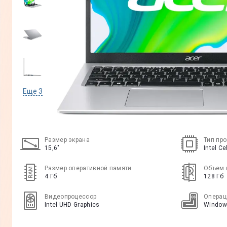
Еще
3
Размер экрана
Тип пр
15,6"
Intel C
Размер оперативной памяти
Объем 
4 Гб
128 Гб
Видеопроцессор
Операц
Intel UHD Graphics
Window