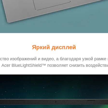
Яркий дисплей
ство изображений и видео, а благодаря узкой рамке
 Acer BlueLightShield™ позволяет снизить воздействи