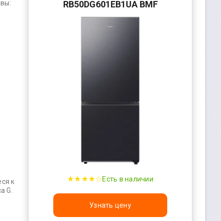
ивы:
RB50DG601EB1UA BMF
★★★★☆
Есть в наличии
ся к
а G.
Узнать цену