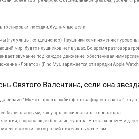
кран, более 100 тренировок, отслеживание фаз сна, уровня стр
ь тренировки, поездки, будничные дела.
ы (гул улицы, кондиционер). Наушники сами изменяют уровень
щий мир, будто наушников нет в ушах. Во время разговора гр
ивает звучание под каждое движение, обеспечивая иммерсивный
жение «Локатор» (Find My), заряжается от зарядки Apple Watch
нь Святого Валентина, если она звезд
гда онлайн? Может, просто любит фотографировать кота? Тогда 
ео были плавными, как у профессионального оператора.
ая магия, сохраняющая большие чувства. Нажал кнопку — и держ
, видеозвонков и фотографий с идеальным светом.