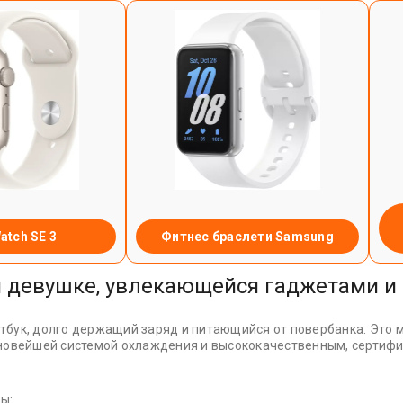
atch SE 3
Фитнес браслети Samsung
ля девушке, увлекающейся гаджетами 
тбук, долго держащий заряд и питающийся от повербанка. Это
 новейшей системой охлаждения и высококачественным, сертиф
ы: