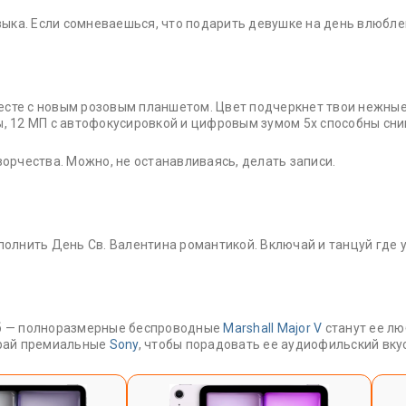
ыка. Если сомневаешься, что подарить девушке на день влюбл
есте с новым розовым планшетом. Цвет подчеркнет твои нежные
ы, 12 МП с автофокусировкой и цифровым зумом 5x способны сним
ворчества. Можно, не останавливаясь, делать записи.
олнить День Св. Валентина романтикой. Включай и танцуй где у
айб — полноразмерные беспроводные
Marshall Major V
станут ее л
ирай премиальные
Sony
, чтобы порадовать ее аудиофильский вкус