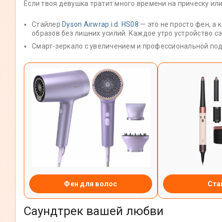
Если твоя девушка тратит много времени на прическу ил
Стайлер
Dyson Airwrap i.d. HS08
— это не просто фен, а
образов без лишних усилий. Каждое утро устройство с
Смарт-зеркало с увеличением и профессиональной под
Фен для волос
Ста
Саундтрек вашей любви