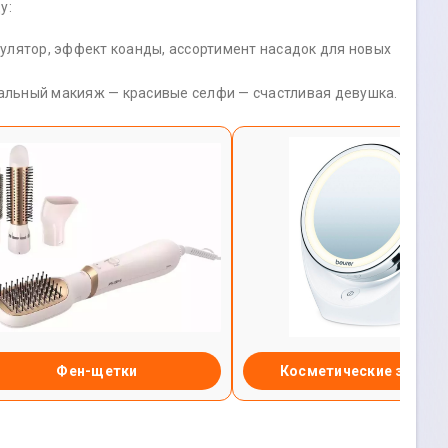
у:
гулятор, эффект коанды, ассортимент насадок для новых
еальный макияж — красивые селфи — счастливая девушка.
Фен-щетки
Косметические зеркал