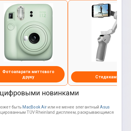
Фотоапарати миттєвого
друку
Стедиками
и цифровыми новинками
 может быть
MacBook Air
или не менее элегантный
Asus
ицированным TÜV Rheinland дисплеем, раскрывающимся