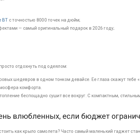
e BT
с точностью 8000 точек на дюйм;
ектами — самый оригинальный подарок в 2026 году;
 просто отдохнуть под одеялом:
ровых шедевров в одном тонком девайсе. Ее глаза скажут тебе «
тмосфера комфорта.
топление беспощадно сушит все вокруг. С компактным, стильным
ень влюбленных, если бюджет ограни
 стоить как крыло самолета? Часто самый маленький гаджет ст