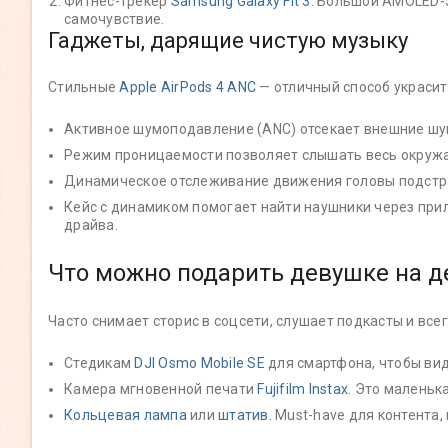
Фитнес-трекер
Samsung Galaxy Fit 3
. Большой AMOLED-э
самочувствие.
Гаджеты, дарящие чистую музыку
Стильные
Apple AirPods 4 ANC
— отличный способ украсит
Активное шумоподавление (ANC) отсекает внешние шум
Режим проницаемости позволяет слышать весь окружаю
Динамическое отслеживание движения головы подстра
Кейс с динамиком помогает найти наушники через прило
драйва.
Что можно подарить девушке на де
Часто снимает сторис в соцсети, слушает подкасты и все
Стедикам
DJI Osmo Mobile SE
для смартфона, чтобы вид
Камера мгновенной печати
Fujifilm Instax
. Это маленьк
Кольцевая лампа
или
штатив
. Must-have для контента