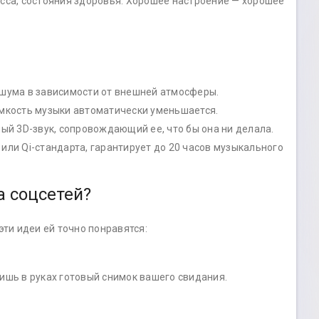
есса, состояния здоровья. Хорошее настроение — хорошее
 шума в зависимости от внешней атмосферы.
омкость музыки автоматически уменьшается.
 3D-звук, сопровождающий ее, что бы она ни делала.
 или Qi-стандарта, гарантирует до 20 часов музыкального
а соцсетей?
эти идеи ей точно понравятся:
ишь в руках готовый снимок вашего свидания.