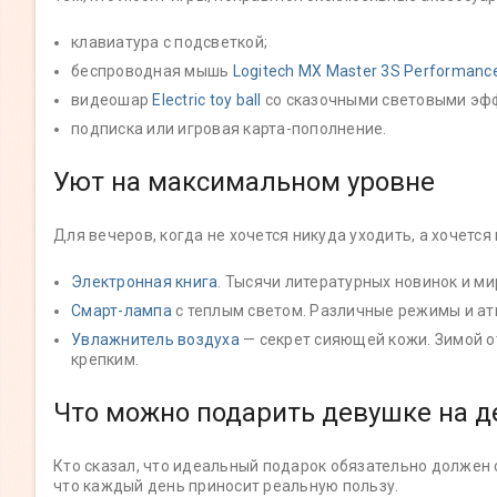
клавиатура с подсветкой;
беспроводная мышь
Logitech MX Master 3S Performanc
видеошар
Electric toy ball
со сказочными световыми эфф
подписка или игровая карта-пополнение.
Уют на максимальном уровне
Для вечеров, когда не хочется никуда уходить, а хочется
Электронная книга
. Тысячи литературных новинок и ми
Смарт-лампа
с теплым светом. Различные режимы и а
Увлажнитель воздуха
— секрет сияющей кожи. Зимой о
крепким.
Что можно подарить девушке на д
Кто сказал, что идеальный подарок обязательно должен
что каждый день приносит реальную пользу.