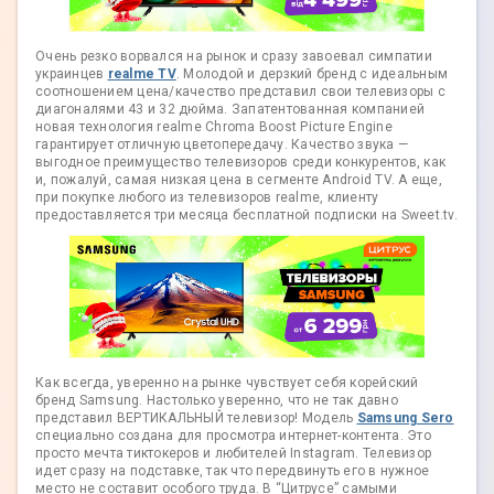
Очень резко ворвался на рынок и сразу завоевал симпатии
украинцев
realme TV
. Молодой и дерзкий бренд с идеальным
соотношением цена/качество представил свои телевизоры с
диагоналями 43 и 32 дюйма. Запатентованная компанией
новая технология realme Chroma Boost Picture Engine
гарантирует отличную цветопередачу. Качество звука —
выгодное преимущество телевизоров среди конкурентов, как
и, пожалуй, самая низкая цена в сегменте Android TV. А еще,
при покупке любого из телевизоров realme, клиенту
предоставляется три месяца бесплатной подписки на Sweet.tv.
Как всегда, уверенно на рынке чувствует себя корейский
бренд Samsung. Настолько уверенно, что не так давно
представил ВЕРТИКАЛЬНЫЙ телевизор! Модель
Samsung Sero
специально создана для просмотра интернет-контента. Это
просто мечта тиктокеров и любителей Instagram. Телевизор
идет сразу на подставке, так что передвинуть его в нужное
место не составит особого труда. В “Цитрусе” самыми