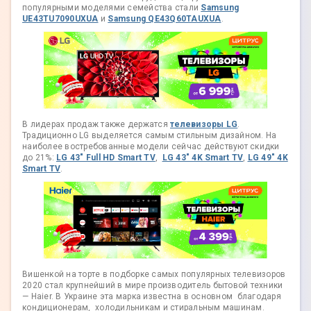
популярными моделями семейства стали
Samsung
UE43TU7090UXUA
и
Samsung QE43Q60TAUXUA
.
В лидерах продаж также держатся
телевизоры LG
.
Традиционно LG выделяется самым стильным дизайном. На
наиболее востребованные модели сейчас действуют скидки
до 21%:
LG 43" Full HD Smart TV
,
LG 43" 4K Smart TV
,
LG 49" 4K
Smart TV
.
Вишенкой на торте в подборке самых популярных телевизоров
2020 стал крупнейший в мире производитель бытовой техники
— Haier. В Украине эта марка известна в основном благодаря
кондиционерам, холодильникам и стиральным машинам.