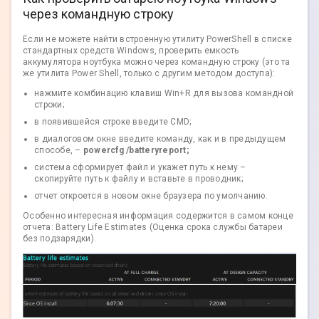
через командную строку
Если не можете найти встроенную утилиту PowerShell в списке
стандартных средств Windows, проверить емкость
аккумулятора ноутбука можно через командную строку (это та
же утилита Power Shell, только с другим методом доступа):
нажмите комбинацию клавиш Win+R для вызова командной
строки;
в появившейся строке введите CMD;
в диалоговом окне введите команду, как и в предыдущем
способе, –
powercfg /batteryreport;
система сформирует файл и укажет путь к нему –
скопируйте путь к файлу и вставьте в проводник;
отчет откроется в новом окне браузера по умолчанию.
Особенно интересная информация содержится в самом конце
отчета: Battery Life Estimates (Оценка срока службы батареи
без подзарядки).