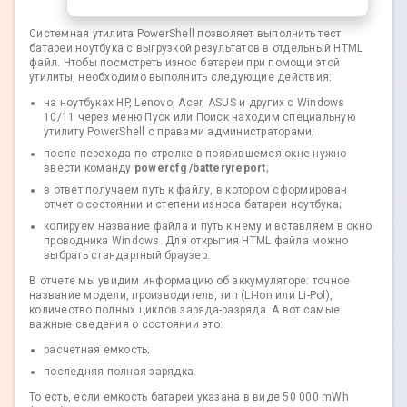
Системная утилита PowerShell позволяет выполнить тест
батареи ноутбука с выгрузкой результатов в отдельный HTML
файл. Чтобы посмотреть износ батареи при помощи этой
утилиты, необходимо выполнить следующие действия:
на ноутбуках HP, Lenovo, Acer, ASUS и других с Windows
10/11 через меню Пуск или Поиск находим специальную
утилиту PowerShell с правами администраторами;
после перехода по стрелке в появившемся окне нужно
ввести команду
powercfg /batteryreport
;
в ответ получаем путь к файлу, в котором сформирован
отчет о состоянии и степени износа батареи ноутбука;
копируем название файла и путь к нему и вставляем в окно
проводника Windows. Для открытия HTML файла можно
выбрать стандартный браузер.
В отчете мы увидим информацию об аккумуляторе: точное
название модели, производитель, тип (Li-Ion или Li-Pol),
количество полных циклов заряда-разряда. А вот самые
важные сведения о состоянии это:
расчетная емкость;
последняя полная зарядка.
То есть, если емкость батареи указана в виде 50 000 mWh