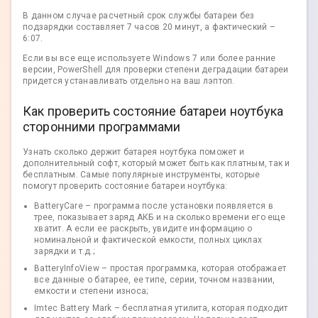
В данном случае расчетный срок службы батареи без
подзарядки составляет 7 часов 20 минут, а фактический –
6:07.
Если вы все еще используете Windows 7 или более ранние
версии, PowerShell для проверки степени деградации батареи
придется устанавливать отдельно на ваш лэптоп.
Как проверить состояние батареи ноутбука
сторонними программами
Узнать сколько держит батарея ноутбука поможет и
дополнительный софт, который может быть как платным, так и
бесплатным. Самые популярные инструменты, которые
помогут проверить состояние батареи ноутбука:
BatteryCare – программа после установки появляется в
трее, показывает заряд АКБ и на сколько времени его еще
хватит. А если ее раскрыть, увидите информацию о
номинальной и фактической емкости, полных циклах
зарядки и т.д.;
BatteryInfoView – простая программка, которая отображает
все данные о батарее, ее типе, серии, точном названии,
емкости и степени износа;
Imtec Battery Mark – бесплатная утилита, которая подходит