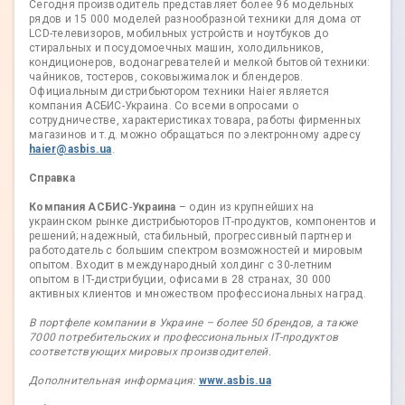
Сегодня производитель представляет более 96 модельных
рядов и 15 000 моделей разнообразной техники для дома от
LCD-телевизоров, мобильных устройств и ноутбуков до
стиральных и посудомоечных машин, холодильников,
кондиционеров, водонагревателей и мелкой бытовой техники:
чайников, тостеров, соковыжималок и блендеров.
Официальным дистрибьютором техники Haier является
компания АСБИС-Украина. Со всеми вопросами о
сотрудничестве, характеристиках товара, работы фирменных
магазинов и т.д. можно обращаться по электронному адресу
haier@asbis.ua
.
Справка
Компания АСБИС
-
Украина
– один из крупнейших на
украинском рынке дистрибьюторов IT-продуктов, компонентов и
решений; надежный, стабильный, прогрессивный партнер и
работодатель с большим спектром возможностей и мировым
опытом. Входит в международный холдинг с 30-летним
опытом в IT-дистрибуции, офисами в 28 странах, 30 000
активных клиентов и множеством профессиональных наград.
В портфеле компании в Украине – более 50 брендов, а также
7000 потребительских и профессиональных IT-продуктов
соответствующих мировых производителей.
Дополнительная информация:
www.asbis.ua