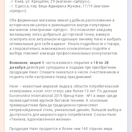
- г. Киев, ул. Крещатик, 29 (магазин «Цитрус»);
- г. Одесса, пер. Вице-Адмирала Жукова, 17/19 (магазин
«Цитрус»).
Обе фирменные магазины имеют удобное расположение в
историческом центре и размещаются внутри популярных
магазинов электроники «Цитрус». Это позволяет каждому
желающему легко добраться до торговой точки, вживую
осмотреть всю актуальную модельную линейку Haier и выбрать
оптимальный для себя вариант. Узнать подробности о товаре,
а следовательно, максимально основательно подойти к
выбору поможет команда профессиональных консультантов.
Внимание
,
акция
! В честь великого открытия
с 18 по 28
декабря
действуют суперцены и подарки при приобретении
продукции Haier. Спешите оказаться в числе счастливчиков и
поднять себе настроение перед праздниками!
Haier – известный мировой лидер в области потребительской
электроники, носит этот статус уже более 10 лет. По данным
Euromonitor International 2019 бренд Haier - №1 в мире среди
производителей крупной бытовой техники. К основным
преимуществам бренда традиционно причисляют
непревзойденный стиль, уникальный дизайн, большой выбор и
доступность для широкого круга потребителей. Слоган Haier:
«Техника, вдохновленная жизнью».
Продукция Haier продается в более чем 160 странах мира.