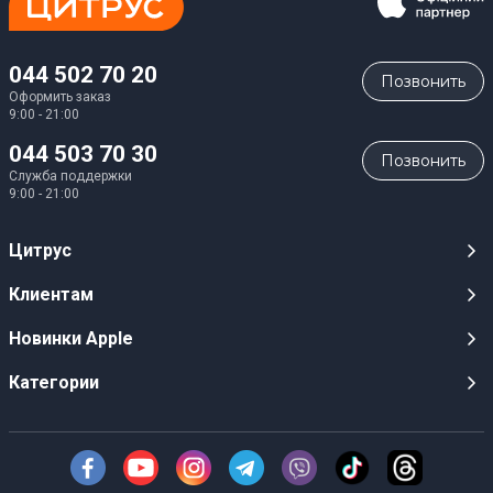
044 502 70 20
Позвонить
Оформить заказ
9:00 - 21:00
044 503 70 30
Позвонить
Служба поддержки
9:00 - 21:00
Цитрус
Карьера
Клиентам
Магазины
Публичные оферты
Новинки Apple
Для СМИ
Видеообзоры
iPhone 17
Категории
Оптовым клиентам
Акции, розыгрыши, призы
iPhone 17 Pro
Аудио
Служба поддержки клиентов
Инструкции и прошивки
iPhone 17 Pro Max
Техника Apple
О Компании
Доставка
iPhone Air
Смартфоны