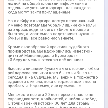
людей на общей площади информации и
отдельные уютные квартиры для каждого,
куда могут зайти приглашенные.
Но к сейфу в квартире доступ персональный.
Именно поэтому мы убрали лишние символы
из адреса, ведь так его набирать проще и
быстрее, а мозг смело подставляет нужные
буквы и вы все равно нас узнаете.
Кроме своеобразной практики судебного
производства, мы вдохновились известной
цитатой Микеланджело Буонарроти:
«Я беру камень и отсекаю всё лишнее».
Вместе с лишними буквами мы отсекли любые
рейдерские попытки кого бы то ни было на
сегодня, и на будущее. Мы верим в торжество
здравого смысла, пока с торжеством закона
проблемы. Надеемся, они временные.
Мы вместе все эти 20 лет перемен, часто не
справедливости, крайностей, ошибок и побед.
С точки зрения истории 30 лет для страны —
это недельный грудничок. Нам вместе его