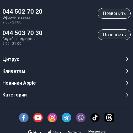
044 502 70 20
Позвонить
Оформить заказ
9:00 - 21:00
044 503 70 30
Позвонить
Служба поддержки
9:00 - 21:00
Цитрус
Карьера
Клиентам
Магазины
Публичные оферты
Новинки Apple
Для СМИ
Видеообзоры
iPhone 17
Категории
Оптовым клиентам
Акции, розыгрыши, призы
iPhone 17 Pro
Аудио
Служба поддержки клиентов
Инструкции и прошивки
iPhone 17 Pro Max
Техника Apple
О Компании
Доставка
iPhone Air
Смартфоны
Новости
Оплата
AirPods Pro 3
Техника для кухни