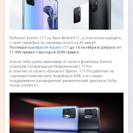
Работает Xiaomi 11T на базе Android 11, а полностью зарядить
с нуля смартфон ты сможешь всего за 36 минут!
Поспеши
приобрести Xiaomi 11T
до 10 октября в Цитрусе от
11 999 гривен с выгодой 2500 гривен.
А если тебе нужно максимум от своего флагмана Xiaomi,
советуем супермощный безрамочный 11T Pro.
В отличие от своего «базового брата», 11T Pro работает на
однокристальном чипе Snapdragon 888, а его экран
поддерживает расширенный динамический диапазон Dolby
Vision и HDR10+.