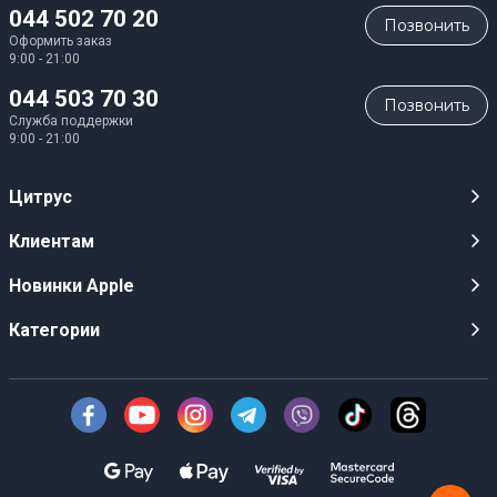
044 502 70 20
Позвонить
Оформить заказ
9:00 - 21:00
044 503 70 30
Позвонить
Служба поддержки
9:00 - 21:00
Цитрус
Карьера
Клиентам
Магазины
Публичные оферты
Новинки Apple
Для СМИ
Видеообзоры
iPhone 17
Категории
Оптовым клиентам
Акции, розыгрыши, призы
iPhone 17 Pro
Аудио
Служба поддержки клиентов
Инструкции и прошивки
iPhone 17 Pro Max
Техника Apple
О Компании
Доставка
iPhone Air
Смартфоны
Новости
Оплата
AirPods Pro 3
Техника для кухни
Безналичный расчет
Гарантия, обмен, возврат
Apple Watch 11