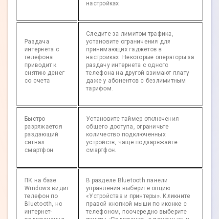
настройках.
Следите за лимитом трафика,
Раздача
установите ограничения для
интернета с
принимающих гаджетов в
телефона
настройках. Некоторые операторы за
приводит к
раздачу интернета с одного
снятию денег
телефона на другой взимают плату
со счета
даже у абонентов с безлимитным
тарифом.
Быстро
Установите таймер отключения
разряжается
общего доступа, ограничьте
раздающий
количество подключенных
сигнал
устройств, чаще подзаряжайте
смартфон
смартфон.
ПК на базе
В разделе Bluetooth панели
Windows видит
управления выберите опцию
телефон по
«Устройства и принтеры». Кликните
Bluetooth, но
правой кнопкой мыши по иконке с
интернет-
телефоном, поочередно выберите