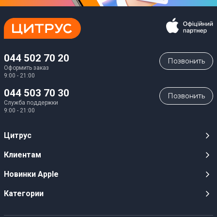
044 502 70 20
Позвонить
Оформить заказ
9:00 - 21:00
044 503 70 30
Позвонить
Служба поддержки
9:00 - 21:00
Цитрус
Карьера
Клиентам
Магазины
Публичные оферты
Новинки Apple
Для СМИ
Видеообзоры
iPhone 17
Категории
Оптовым клиентам
Акции, розыгрыши, призы
iPhone 17 Pro
Аудио
Служба поддержки клиентов
Инструкции и прошивки