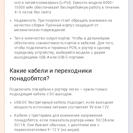
ion) и литий-полимерные (Li-Pol). Емкость модели 8000–
10000 мАч обеспечивает бесперебойную работу в течение
4–6 часов без света.
Надежность. При покупке стоит обращать внимание на
качество сборки. Прочный корпус защищает от
механических повреждений.
Тип и количество output-портов. Чтобы в дальнейшем
обеспечить совместимость портов и кабелей. Для того,
чтобы подключить и терминал PON, и роутер к одному
зарядному устройству, выбирайте модели с двумя
выходящими USB-A или USB-C-портами.
Какие кабели и переходники
понадобятся?
Подключить повербанк к роутеру легко — нужен только
подходящий кабель с DC-выходом:
USB-DC бестригерный кабель подходит, если выходная
мощность источника питания составляет 9V или 12V.
Кабели с триггерами для изменения напряжения
понадобятся, если показатель роутера ниже: 5V/2A или
5V/1A. Они бывают обычные, с дисплеем или с
переключателями 9–12 V (на шнуре).