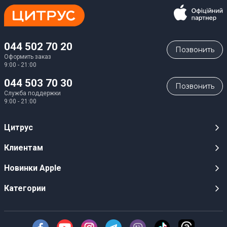
044 502 70 20
Позвонить
Оформить заказ
9:00 - 21:00
044 503 70 30
Позвонить
Служба поддержки
9:00 - 21:00
Цитрус
Карьера
Клиентам
Магазины
Публичные оферты
Новинки Apple
Для СМИ
Видеообзоры
iPhone 17
Категории
Оптовым клиентам
Акции, розыгрыши, призы
iPhone 17 Pro
Аудио
Служба поддержки клиентов
Инструкции и прошивки
iPhone 17 Pro Max
Техника Apple
О Компании