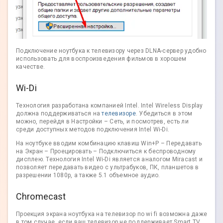
Подключение ноутбука к телевизору через DLNA-сервер удобно
использовать для воспроизведения фильмов в хорошем
качестве.
Wi-Di
Технология разработана компанией Intel. Intel Wireless Display
должна поддерживаться на
телевизоре
. Убедиться в этом
можно, перейдя в Настройки – Сеть, и посмотрев, есть ли
среди доступных методов подключения Intel Wi-Di.
На ноутбуке вводим комбинацию клавиш Win+P – Передавать
на Экран – Проецировать – Подключиться к беспроводному
дисплею. Технология Intel Wi-Di является аналогом Miracast и
позволяет передавать видео с ультрабуков, ПК, планшетов в
разрешении 1080p, а также 5.1 объемное аудио.
Chromecast
Проекция экрана ноутбука на телевизор по wi fi возможна даже
в том случае, если ваш телевизор не поддерживает Smart TV.