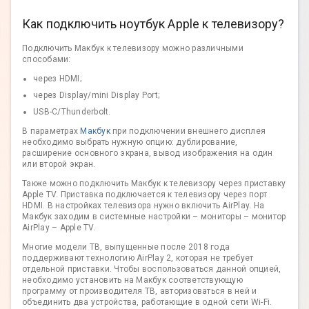
Как подключить ноутбук Apple к телевизору?
Подключить Макбук к телевизору можно различными
способами:
через HDMI;
через Display/mini Display Port;
USB-C/Thunderbolt.
В параметрах
Макбук
при подключении внешнего дисплея
необходимо выбрать нужную опцию: дублирование,
расширение основного экрана, вывод изображения на один
или второй экран.
Также можно подключить Макбук к телевизору через приставку
Apple TV. Приставка подключается к телевизору через порт
HDMI. В настройках телевизора нужно включить AirPlay. На
Макбук заходим в системные настройки – мониторы – монитор
AirPlay – Apple TV.
Многие модели ТВ, выпущенные после 2018 года
поддерживают технологию AirPlay 2, которая не требует
отдельной приставки. Чтобы воспользоваться данной опцией,
необходимо установить на Макбук соответствующую
программу от производителя ТВ, авторизоваться в ней и
объединить два устройства, работающие в одной сети Wi-Fi.