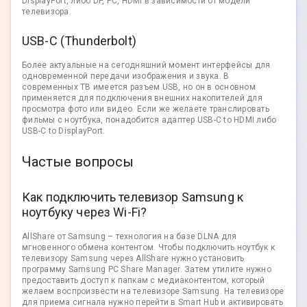
DisplayPort, либо DP, PC, HDMI в зависимости от модели
телевизора.
USB-C (Thunderbolt)
Более актуальные на сегодняшний момент интерфейсы для
одновременной передачи изображения и звука. В
современных ТВ имеется разъем USB, но он в основном
применяется для подключения внешних накопителей для
просмотра фото или видео. Если же желаете транслировать
фильмы с ноутбука, понадобится адаптер USB-C to HDMI либо
USB-C to DisplayPort.
Частые вопросы
Как подключить телевизор Samsung к
ноутбуку через Wi-Fi?
AllShare от Samsung – технология на базе DLNA для
мгновенного обмена контентом. Чтобы подключить ноутбук к
телевизору Samsung через AllShare нужно установить
программу Samsung PC Share Manager. Затем утилите нужно
предоставить доступ к папкам с медиаконтентом, который
желаем воспроизвести на телевизоре Samsung. На телевизоре
для приема сигнала нужно перейти в Smart Hub и активировать