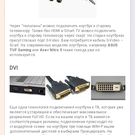
Через “тюльпаны” можно подключить ноутбук к старому
телевизору. Также без HDMI и Smart TV можно подключить
ноутбук к старому телевизору через скарт. На старых ноутбуках
присутствовал порт S-Video. Вам потребуется кабель S-Video –
Scart. На современных моделях ноутбуков, например
ASUS
TUF Gaming
или
Acer Nitro 5
такие гнезда уже не
используются.
DVI
Еще одна технология подключения ноутбука к ТВ, которая уже
является устаревшей и обеспечивает максимальное
разрешение Full HD. Если на вашем ноуте и ТВ имеются
соответствующие разъемы, подключение происходит по
стандартной схеме: на ноутбуке при помощи WIN+P ищем
дополнительный дисплей и выбираем Проецировать. На