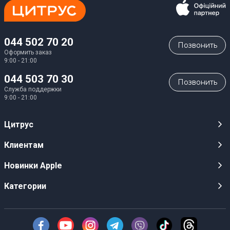
044 502 70 20
Позвонить
Оформить заказ
9:00 - 21:00
044 503 70 30
Позвонить
Служба поддержки
9:00 - 21:00
Цитрус
Карьера
Клиентам
Магазины
Публичные оферты
Новинки Apple
Для СМИ
Видеообзоры
iPhone 17
Категории
Оптовым клиентам
Акции, розыгрыши, призы
iPhone 17 Pro
Аудио
Служба поддержки клиентов
Инструкции и прошивки
iPhone 17 Pro Max
Техника Apple
О Компании
Доставка