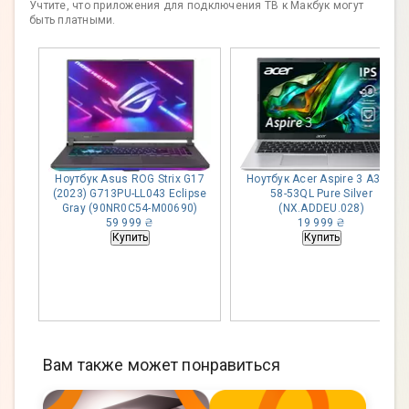
Учтите, что приложения для подключения ТВ к Макбук могут
быть платными.
Ноутбук Asus ROG Strix G17
Ноутбук Acer Aspire 3 A315-
(2023) G713PU-LL043 Eclipse
58-53QL Pure Silver
Gray (90NR0C54-M00690)
(NX.ADDEU.028)
59 999 ₴
19 999 ₴
Купить
Купить
Вам также может понравиться