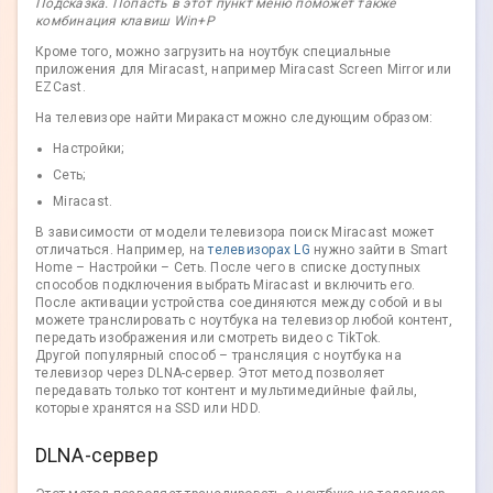
Подсказка. Попасть в этот пункт меню поможет также
комбинация клавиш Win+P
Кроме того, можно загрузить на ноутбук специальные
приложения для Miracast, например Miracast Screen Mirror или
EZCast.
На телевизоре найти Миракаст можно следующим образом:
Настройки;
Сеть;
Miracast.
В зависимости от модели телевизора поиск Miracast может
отличаться. Например, на
телевизорах LG
нужно зайти в Smart
Home – Настройки – Сеть. После чего в списке доступных
способов подключения выбрать Miracast и включить его.
После активации устройства соединяются между собой и вы
можете транслировать с ноутбука на телевизор любой контент,
передать изображения или смотреть видео с TikTok.
Другой популярный способ – трансляция с ноутбука на
телевизор через DLNA-сервер. Этот метод позволяет
передавать только тот контент и мультимедийные файлы,
которые хранятся на SSD или HDD.
DLNA-сервер